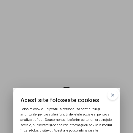
error
Acest site foloseste cookies
404
Folosim cookie-uri pentru a personaliza conținutul și
anunțurile, pentru a oferi funcții de rețele sociale și pentru a
analiza traficul. De asemenea, le oferim partenerilor de rețele
sociale, publicitate și de analize informații cu privire la modul
în care folosiți site-ul. Aceștia le pot combina cu alte