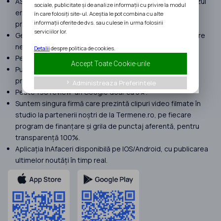
ASIGURARE MALPRAXIS pentru a despăgubi clienții, în cazul
sociale, publicitate și de analize informații cu privire la modul
erorilor umane suferite în procesul de implementare a
în care folosiți site-ul. Aceștia le pot combina cu alte
informații oferite de dvs. sau culese în urma folosirii
proiectelor.
serviciilor lor.
Gestionăm proiecte cu peste 120 milioane EURO finanțare
nerambursabilă atrasă în 2025.
Detalii
despre politica de cookies.
Peste 400 de clienți în anul 2025.
Accept Toate Cookie-urile
Punem focus doar pe proiecte complexe. Nu preluăm
proiecte Start Up Nation.
Administreaza Preferintele
keyboard_arrow_right
Peste 190 review-uri Google doar cu 5★.
Suntem singura firmă care prezintă clipuri video filmate în
studio la partenerii noștri de la Termene.ro, pe fiecare
program de finanțare și grila de punctaj aferentă, pentru
transparență 100%.
Aplicația InAfaceri disponibilă pe IOS/Android, cu publicarea
ultimelor noutăți în timp real.