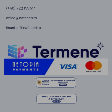
(+40) 722 155 514
office@inafaceri.ro
finantari@inafaceri.ro