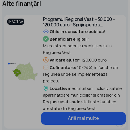
Alte finanțări
Programul Regional Vest – 30.000 –
INACTIVA
120.000 euro - Sprijin pentru
microintreprinderi Apel 2
Ghid in consultare publica!
Beneficiari eligibili:
Microintreprinderi cu sediul social in
Regiunea Vest
Valoare ajutor:
120.000 euro
Cofinantare:
10-24%, in functie de
regiunea unde se implementeaza
proiectul
Locatie:
mediul urban, inclusiv satele
apartinatoare municipiilor si oraselor din
Regiune Vest sau in statiunile turistice
atestate din Regiunea Vest
Află mai multe