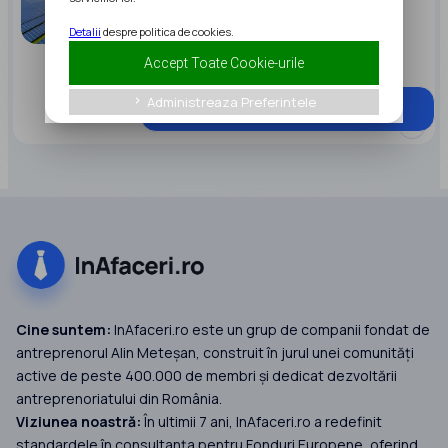
întreprindere
Detalii
despre politica de cookies.
Cofinantare:
0%
Accept Toate Cookie-urile
Locatie:
la nivel național
Administreaza Preferintele
keyboard_arrow_right
Află mai multe
Cine suntem:
InAfaceri.ro este un grup de companii fondat de
antreprenorul Alin Meteșan, construit în jurul unei comunități
active de peste 400.000 de membri și dedicat dezvoltării
antreprenoriatului din România.
Viziunea noastră:
În ultimii 7 ani, InAfaceri.ro a redefinit
standardele în consultanța pentru Fonduri Europene, oferind