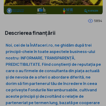
5894
Descrierea finanțării
Noi, cei de la ÎnAfaceri.ro, ne ghidăm după trei
principii-cheie în toate aspectele business-ului
nostru: INFORMARE, TRANSPARENȚĂ,
PREDICTIBILITATE. Fiind conștienți de reputația pe
care o au firmele de consultanta din piața actuală
și de nevoia de a oferi o abordare diferită, ne
dorim să fim partenerul tău de încredere în ceea
ce privește Fondurile Nerambursabile, cultivand
aceste principii și dezvoltând o relație de
parteneriat pe termen lung, bazată pe cooperare