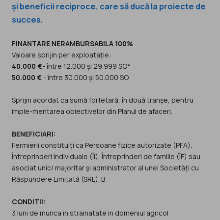
și beneficii reciproce, care să ducă la proiecte de
succes.
FINANTARE NERAMBURSABILA 100%
40.000 €
50.000 €
- între 30.000 și 50.000 SO
Sprijin acordat ca sumă forfetară, în două tranșe, pentru
imple-mentarea obiectivelor din Planul de afaceri.
BENEFICIARI:
Fermierii constituiți ca Persoane fizice autorizate (PFA),
Întreprinderi individuale (ÎI), Întreprinderi de familie (ÎF) sau
asociat unic/ majoritar şi administrator al unei Societăți cu
Răspundere Limitată (SRL). B
CONDITII:
3 luni de munca in strainatate in domeniul agricol