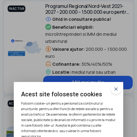
Programul Regional Nord-Vest 2021-
INACTIVA
2027 - 200.000 – 1.500.000 euro pentru
turism și sănătate
Ghid in consultare publica!
Beneficiari eligibili:
microîntreprinderi si IMM din mediul
urban/rural
Valoare ajutor:
200.000 – 1.500.000
euro
Cofinantare:
30%/40%/50%
Locatie:
mediul rural sau urban
Află mai multe
Acest site foloseste cookies
Parcuri Fotovoltaice - Fondul pentru
Folosim cookie-uri pentru a personaliza conținutul și
ACTIVA
modernizare in România
anunțurile, pentru a oferi funcții de rețele sociale și pentru a
analiza traficul. De asemenea, le oferim partenerilor de rețele
sociale, publicitate și de analize informații cu privire la modul
Beneficiari eligibili:
IMM-uri,
în care folosiți site-ul. Aceștia le pot combina cu alte
intreprinderi mari, Regii autonome
informații oferite de dvs. sau culese în urma folosirii
serviciilor lor.
Valoare ajutor:
20 mil. euro/