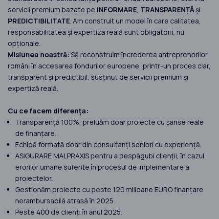
servicii premium bazate pe
INFORMARE
,
TRANSPARENȚĂ
și
PREDICTIBILITATE
. Am construit un model în care calitatea,
responsabilitatea și expertiza reală sunt obligatorii, nu
opționale.
Misiunea noastră:
Să reconstruim încrederea antreprenorilor
români în accesarea fondurilor europene, printr-un proces clar,
transparent și predictibil, susținut de servicii premium și
expertiză reală.
Cu ce facem diferența:
Transparență 100%, preluăm doar proiecte cu șanse reale
de finanțare.
Echipă formată doar din consultanți seniori cu experiență.
ASIGURARE MALPRAXIS pentru a despăgubi clienții, în cazul
erorilor umane suferite în procesul de implementare a
proiectelor.
Gestionăm proiecte cu peste 120 milioane EURO finanțare
nerambursabilă atrasă în 2025.
Peste 400 de clienți în anul 2025.