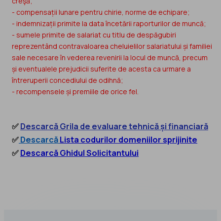
creşă;
- compensații lunare pentru chirie, norme de echipare;
- indemnizații primite la data încetării raporturilor de muncă;
- sumele primite de salariat cu titlu de despăgubiri
reprezentând contravaloarea cheluielilor salariatului și familiei
sale necesare în vederea revenirii la locul de muncă, precum
și eventualele prejudicii suferite de acesta ca urmare a
întreruperii concediului de odihnă;
- recompensele și premiile de orice fel.
✅
Descarcă Grila de evaluare tehnică și financiară
✅
Descarcă
Lista codurilor d
omeniilor sprijinite
✅
Descarcă Ghidul Solicitantului