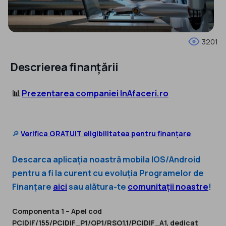
3201
Descrierea finanțării
📊
Prezentarea companiei InAfaceri.ro
🔎
Verifica GRATUIT eligibilitatea pentru finanțare
Descarca aplicația noastră mobila IOS/Android
pentru
a fi la curent cu evoluția Programelor de
Finanțare
aici
sau alătura-te
comunitații noastre
!
Componenta 1 – Apel cod
PCIDIF/155/PCIDIF_P1/OP1/RSO1.1/PCIDIF_A1, dedicat