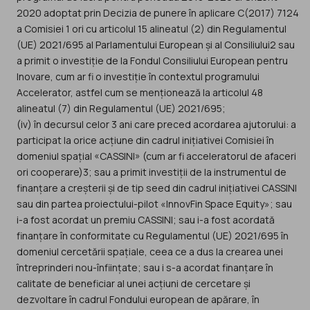
2020 adoptat prin Decizia de punere în aplicare C(2017) 7124
a Comisiei 1 ori cu articolul 15 alineatul (2) din Regulamentul
(UE) 2021/695 al Parlamentului European și al Consiliului2 sau
a primit o investiție de la Fondul Consiliului European pentru
Inovare, cum ar fi o investiție în contextul programului
Accelerator, astfel cum se menționează la articolul 48
alineatul (7) din Regulamentul (UE) 2021/695;
(iv) în decursul celor 3 ani care preced acordarea ajutorului: a
participat la orice acțiune din cadrul inițiativei Comisiei în
domeniul spațial «CASSINI» (cum ar fi acceleratorul de afaceri
ori cooperare)3; sau a primit investiții de la instrumentul de
finanțare a creșterii și de tip seed din cadrul inițiativei CASSINI
sau din partea proiectului-pilot «InnovFin Space Equity»; sau
i-a fost acordat un premiu CASSINI; sau i-a fost acordată
finanțare în conformitate cu Regulamentul (UE) 2021/695 în
domeniul cercetării spațiale, ceea ce a dus la crearea unei
întreprinderi nou-înființate; sau i s-a acordat finanțare în
calitate de beneficiar al unei acțiuni de cercetare și
dezvoltare în cadrul Fondului european de apărare, în