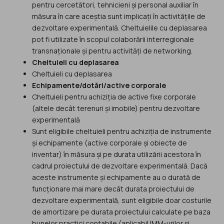
pentru cercetători, tehnicieni și personal auxiliar în
măsura în care aceștia sunt implicați în activitățile de
dezvoltare experimentală. Cheltuielile cu deplasarea
pot fi utilizate în scopul colaborării interregionale
transnaționale și pentru activități de networking.
Cheltuieli cu deplasarea
Cheltuieli cu deplasarea
Echipamente/dotări/active corporale
Cheltuieli pentru achiziția de active fixe corporale
(altele decât terenuri și imobile) pentru dezvoltare
experimentală
Sunt eligibile cheltuieli pentru achiziția de instrumente
și echipamente (active corporale și obiecte de
inventar) în măsura și pe durata utilizării acestora în
cadrul proiectului de dezvoltare experimentală. Dacă
aceste instrumente și echipamente au o durată de
funcționare mai mare decât durata proiectului de
dezvoltare experimentală, sunt eligibile doar costurile
de amortizare pe durata proiectului calculate pe baza
bunelor practici contabile (aplicabil IMM-urilor și