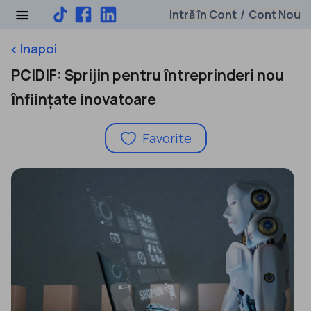
Intră în Cont
Cont Nou
/
Inapoi
keyboard_arrow_left
PCIDIF: Sprijin pentru întreprinderi nou
înființate inovatoare
Favorite