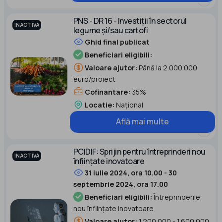
PNS - DR 16 - Investiții în sectorul
INACTIVA
legume și/sau cartofi
Ghid final publicat
Beneficiari eligibili:
Valoare ajutor:
Până la 2.000.000
euro/proiect
Cofinantare:
35%
Locatie:
Național
Află mai multe
PCIDIF: Sprijin pentru întreprinderi nou
INACTIVA
înființate inovatoare
31 iulie 2024, ora 10.00 - 30
septembrie 2024, ora 17.00
Beneficiari eligibili:
Întreprinderile
nou înființate inovatoare
Valoare ajutor:
1.200.000 - 1.600.000