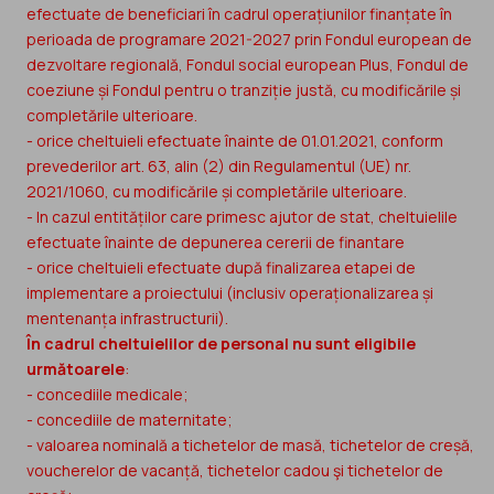
efectuate de beneficiari în cadrul operațiunilor finanțate în
perioada de programare 2021-2027 prin Fondul european de
dezvoltare regională, Fondul social european Plus, Fondul de
coeziune și Fondul pentru o tranziție justă, cu modificările și
completările ulterioare.
- orice cheltuieli efectuate înainte de 01.01.2021, conform
prevederilor art. 63, alin (2) din Regulamentul (UE) nr.
2021/1060, cu modificările și completările ulterioare.
- In cazul entităților care primesc ajutor de stat, cheltuielile
efectuate înainte de depunerea cererii de finantare
- orice cheltuieli efectuate după finalizarea etapei de
implementare a proiectului (inclusiv operaționalizarea și
mentenanța infrastructurii).
În cadrul cheltuielilor de personal nu sunt eligibile
următoarele
:
- concediile medicale;
- concediile de maternitate;
- valoarea nominală a tichetelor de masă, tichetelor de creșă,
voucherelor de vacanță, tichetelor cadou şi tichetelor de