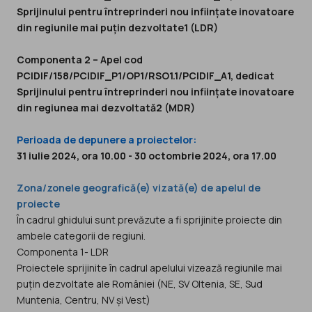
Sprijinului pentru întreprinderi nou inființate inovatoare
din regiunile mai puțin dezvoltate1 (LDR)
Componenta 2 – Apel cod
PCIDIF/158/PCIDIF_P1/OP1/RSO1.1/PCIDIF_A1, dedicat
Sprijinului pentru întreprinderi nou inființate inovatoare
din regiunea mai dezvoltată2 (MDR)
Perioada de depunere a proiectelor:
31 iulie 2024, ora 10.00 - 30 octombrie 2024, ora 17.00
Zona/zonele geografică(e) vizată(e) de apelul de
proiecte
În cadrul ghidului sunt prevăzute a fi sprijinite proiecte din
ambele categorii de regiuni.
Componenta 1- LDR
Proiectele sprijinite în cadrul apelului vizează regiunile mai
puțin dezvoltate ale României (NE, SV Oltenia, SE, Sud
Muntenia, Centru, NV și Vest)