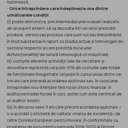
fuzionează.
-
Orice întreprindere care îndeplinește una dintre
următoarele condiții
:
(i) poate demonstra, prin intermediul unei evaluări realizate
de un expert extern, că va dezvolta într-un viitor previzibil
produse, servicii sau procese care sunt noi sau îmbunătățite
în mod substanțial în raport cu stadiul actual al tehnologiei din
sectorul respectiv și care prezintă riscul unei
disfuncționalități de natură tehnologică ori industrială;
(ii) costurile aferente activității sale de cercetare și
dezvoltare reprezintă cel puțin 10% din costurile sale totale
de funcționare înregistrate cel puțin în cursul unuia dintre cei
trei ani care precedă acordarea ajutorului sau, în cazul unei
întreprinderi nou-înființate fără niciun istoric financiar, în
auditul perioadei fiscale în curs, astfel cum este certificat de
un auditor extern;
(iii) în decursul celor 3 ani care preced acordarea ajutorului: i
s-a acordat o etichetă de calitate «marca de excelență» de
către Consiliul European pentru Inovare, în conformitate cu
programul de lucru pentru perioada 2018-2020 al Orizont