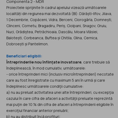
Componenta 2 - MDR
Proiectele sprijinite în cadrul apelului vizează următoarele
localități din regiunea mai dezvoltată (BI): Dărăști-Ilfov, Jilava,
1 Decembrie, Copăceni, Vidra, Berceni, Ciorogârla, Domnești,
Clinceni, Cornetu, Bragadiru, Periș, Ciolpani, Snagov, Gruiu,
Nuci, Grădiștea, Petrăchioaia, Dascălu, Moara Vlăsiei,
Balotești, Corbeanca, Buftea și Chitila, Glina, Cernica,
Dobroești și Pantelimon.
Beneficiari eligibili:
Întreprinderile nou înființate inovatoare
, care trebuie să
îndeplinească, în mod cumulativ, următoarele:
- orice întreprinderi mici (inclusiv microîntreprinderi) necotate
care au fost înregistrate cu maximum 5 ani în urmă și care
îndeplinesc următoarele condiţii cumulative:
a) nu au preluat activitatea unei alte întreprinderi, cu excepţia
cazului în care cifra de afaceri a activităţii preluate reprezintă
mai puţin de 10 % din cifra de afaceri a întreprinderii eligibile în
exerciţiul financiar anterior preluării;
b) nu au distribuit încă profituri;