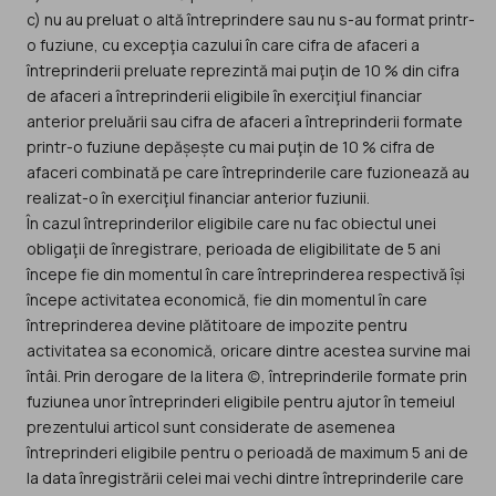
c) nu au preluat o altă întreprindere sau nu s-au format printr-
o fuziune, cu excepţia cazului în care cifra de afaceri a
întreprinderii preluate reprezintă mai puţin de 10 % din cifra
de afaceri a întreprinderii eligibile în exerciţiul financiar
anterior preluării sau cifra de afaceri a întreprinderii formate
printr-o fuziune depășește cu mai puţin de 10 % cifra de
afaceri combinată pe care întreprinderile care fuzionează au
realizat-o în exerciţiul financiar anterior fuziunii.
În cazul întreprinderilor eligibile care nu fac obiectul unei
obligaţii de înregistrare, perioada de eligibilitate de 5 ani
începe fie din momentul în care întreprinderea respectivă își
începe activitatea economică, fie din momentul în care
întreprinderea devine plătitoare de impozite pentru
activitatea sa economică, oricare dintre acestea survine mai
întâi. Prin derogare de la litera (c), întreprinderile formate prin
fuziunea unor întreprinderi eligibile pentru ajutor în temeiul
prezentului articol sunt considerate de asemenea
întreprinderi eligibile pentru o perioadă de maximum 5 ani de
la data înregistrării celei mai vechi dintre întreprinderile care