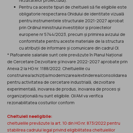
rezultatelor proiectului).
Pentru ca aceste tipuri de cheltuieli să fie eligibile este
obligatorie respectarea Ghidului de identitate vizuală
pentru instrumentele structurale 2021-2027 aprobat
prin Ordinul ministrului investițiilor și proiectelor
europene nr 5744/2023, precum și primirea avizului de
conformitate pentru aceste materiale de la structura
cu atribuții de informare și comunicare din cadrul OI.
* Plafoanele salariale sunt cele prevăzute în Planul Național
de Cercetare Dezvoltare şi Inovare 2022-2027 aprobate prin
Anexa 2 la HG nr. 1188/2022. Cheltuielile cu
construirea/achiziția/modernizarea/extinderea/consolidarea
pentru activitatea de cercetare industrială, dezvoltare
experimentală, inovarea de produs, inovarea de proces și
organizațională nu sunt eligibile. OI/AM va verifica
rezonabilitatea costurilor conform
Cheltuieli neeligibile:
cheltuielile prevăzute la art. 10 din HG nr. 873/2022 pentru
stabilirea cadrului legal privind eligibilitatea cheltuielilor