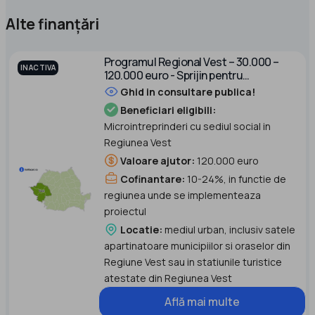
Alte finanțări
Programul Regional Vest – 30.000 –
INACTIVA
120.000 euro - Sprijin pentru
microintreprinderi Apel 2
Ghid in consultare publica!
Beneficiari eligibili:
Microintreprinderi cu sediul social in
Regiunea Vest
Valoare ajutor:
120.000 euro
Cofinantare:
10-24%, in functie de
regiunea unde se implementeaza
proiectul
Locatie:
mediul urban, inclusiv satele
apartinatoare municipiilor si oraselor din
Regiune Vest sau in statiunile turistice
atestate din Regiunea Vest
Află mai multe