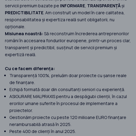
servicii premium bazate pe
INFORMARE
,
TRANSPARENȚĂ
și
PREDICTIBILITATE
. Am construit un model în care calitatea,
responsabilitatea și expertiza reală sunt obligatorii, nu
opționale.
Misiunea noastră:
Să reconstruim încrederea antreprenorilor
români în accesarea fondurilor europene, printr-un proces clar,
transparent și predictibil, susținut de servicii premium și
expertiză reală.
Cu ce facem diferența:
Transparență 100%, preluăm doar proiecte cu șanse reale
de finanțare.
Echipă formată doar din consultanți seniori cu experiență.
ASIGURARE MALPRAXIS pentru a despăgubi clienții, în cazul
erorilor umane suferite în procesul de implementare a
proiectelor.
Gestionăm proiecte cu peste 120 milioane EURO finanțare
nerambursabilă atrasă în 2025.
Peste 400 de clienți în anul 2025.