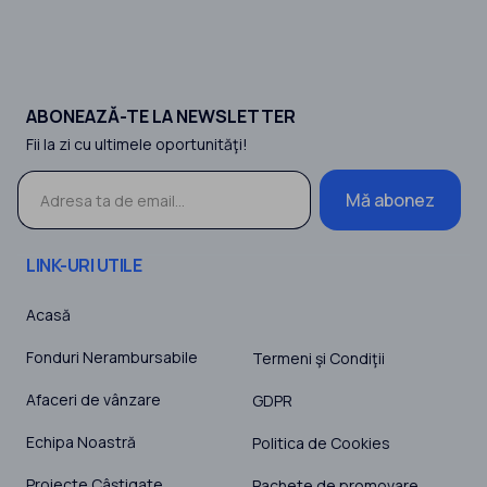
serviciului sau produsului, cu grup
tinta, dimensiunea pietei tinta,
nevoile pietei, tendintele pietei,
analiza potentialului de crestere a
pietei, puncte tari, puncte slabe.
Realizarea calendarului
ABONEAZĂ-TE LA NEWSLETTER
activitatilor de promovare
Fii la zi cu ultimele oportunităţi!
Riscuri ce pot aparea in aplicarea
strategiei de marketing si metode
concrete de atenuare a lor.
Mă abonez
LINK-URI UTILE
Acasă
Fonduri Nerambursabile
Termeni şi Condiţii
Afaceri de vânzare
GDPR
Echipa Noastră
Politica de Cookies
Proiecte Câștigate
Pachete de promovare