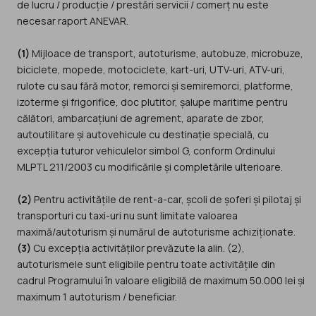
de lucru / producție / prestări servicii / comerț nu este
necesar raport ANEVAR.
(1)
Mijloace de transport, autoturisme, autobuze, microbuze,
biciclete, mopede, motociclete, kart-uri, UTV-uri, ATV-uri,
rulote cu sau fără motor, remorci și semiremorci, platforme,
izoterme și frigorifice, doc plutitor, șalupe maritime pentru
călători, ambarcațiuni de agrement, aparate de zbor,
autoutilitare și autovehicule cu destinație specială, cu
excepția tuturor vehiculelor simbol G, conform Ordinului
MLPTL 211/2003 cu modificările și completările ulterioare.
(2)
Pentru activitățile de rent-a-car, școli de șoferi și pilotaj și
transporturi cu taxi-uri nu sunt limitate valoarea
maximă/autoturism și numărul de autoturisme achiziționate.
(3)
Cu excepția activităților prevăzute la alin. (2),
autoturismele sunt eligibile pentru toate activitățile din
cadrul Programului în valoare eligibilă de maximum 50.000 lei și
maximum 1 autoturism / beneficiar.