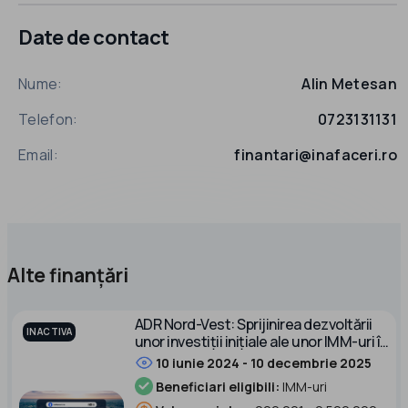
Date de contact
Nume:
Alin Metesan
Telefon:
0723131131
Email:
finantari@inafaceri.ro
Alte finanțări
ADR Nord-Vest: Sprijinirea dezvoltării
INACTIVA
unor investiții inițiale ale unor IMM-uri în
cadrul parcurilor de specializare
10 iunie 2024 - 10 decembrie 2025
inteligentă
Beneficiari eligibili:
IMM-uri