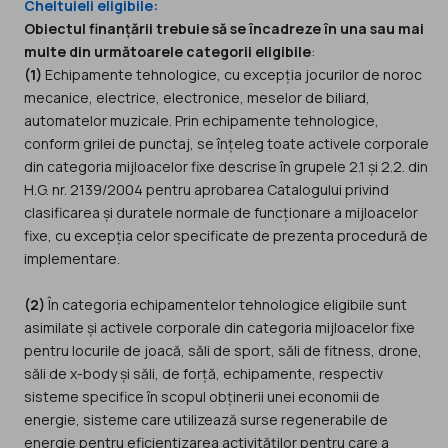
Cheltuieli eligibile:
Obiectul finanțării trebuie să se încadreze în una sau mai
multe din următoarele categorii eligibile
:
(1)
Echipamente tehnologice, cu excepția jocurilor de noroc
mecanice, electrice, electronice, meselor de biliard,
automatelor muzicale. Prin echipamente tehnologice,
conform grilei de punctaj, se înțeleg toate activele corporale
din categoria mijloacelor fixe descrise în grupele 2.1 și 2.2. din
H.G. nr. 2139/2004 pentru aprobarea Catalogului privind
clasificarea și duratele normale de funcționare a mijloacelor
fixe, cu excepția celor specificate de prezenta procedură de
implementare.
(2)
În categoria echipamentelor tehnologice eligibile sunt
asimilate și activele corporale din categoria mijloacelor fixe
pentru locurile de joacă, săli de sport, săli de fitness, drone,
săli de x-body și săli, de forță, echipamente, respectiv
sisteme specifice în scopul obținerii unei economii de
energie, sisteme care utilizează surse regenerabile de
energie pentru eficientizarea activităților pentru care a