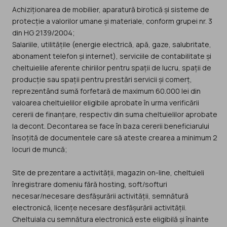
Achiziționarea de mobilier, aparatură birotică și sisteme de
protecție a valorilor umane și materiale, conform grupei nr. 3
din HG 2139/2004;
Salariile, utilitățile (energie electrică, apă, gaze, salubritate,
abonament telefon și internet), serviciile de contabilitate și
cheltuielile aferente chiriilor pentru spații de lucru, spații de
producție sau spații pentru prestări servicii și comerț,
reprezentând sumă forfetară de maximum 60.000 lei din
valoarea cheltuielilor eligibile aprobate în urma verificării
cererii de finanțare, respectiv din suma cheltuielilor aprobate
la decont. Decontarea se face în baza cererii beneficiarului
însoțită de documentele care să ateste crearea a minimum 2
locuri de muncă;
Site de prezentare a activității, magazin on-line, cheltuieli
înregistrare domeniu fără hosting, soft/softuri
necesar/necesare desfășurării activității, semnătură
electronică, licențe necesare desfășurării activității.
Cheltuiala cu semnătura electronică este eligibilă și înainte