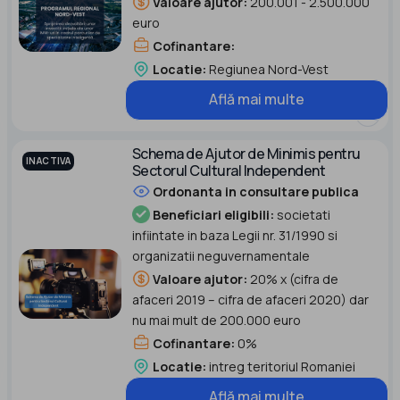
Valoare ajutor:
200.001 - 2.500.000
euro
Cofinantare:
Locatie:
Regiunea Nord-Vest
Află mai multe
Schema de Ajutor de Minimis pentru
INACTIVA
Sectorul Cultural Independent
Ordonanta in consultare publica
Beneficiari eligibili:
societati
infiintate in baza Legii nr. 31/1990 si
organizatii neguvernamentale
Valoare ajutor:
20% x (cifra de
afaceri 2019 – cifra de afaceri 2020) dar
nu mai mult de 200.000 euro
Cofinantare:
0%
Locatie:
intreg teritoriul Romaniei
Află mai multe