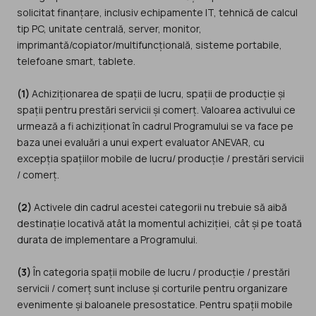
solicitat finanțare, inclusiv echipamente IT, tehnică de calcul
tip PC, unitate centrală, server, monitor,
imprimantă/copiator/multifuncțională, sisteme portabile,
telefoane smart, tablete.
(1)
Achiziționarea de spații de lucru, spații de producție și
spații pentru prestări servicii și comerț. Valoarea activului ce
urmează a fi achiziționat în cadrul Programului se va face pe
baza unei evaluări a unui expert evaluator ANEVAR, cu
excepția spațiilor mobile de lucru/ producție / prestări servicii
/ comerț.
(2)
Activele din cadrul acestei categorii nu trebuie să aibă
destinație locativă atât la momentul achiziției, cât și pe toată
durata de implementare a Programului.
(3)
În categoria spații mobile de lucru / producție / prestări
servicii / comerț sunt incluse și corturile pentru organizare
evenimente și baloanele presostatice. Pentru spații mobile