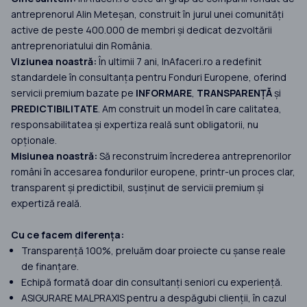
autoritatea competentă (dacă este cazul),
cu privire la investitiile in irigatii;
racordarea la utilități, montarea
antreprenorul Alin Meteșan, construit în jurul unei comunități
care să contribuie la atingerea stării bune
sistemelor de contorizare a apei,
active de peste 400.000 de membri și dedicat dezvoltării
a acelor corpuri de apă.
montarea de echipamente pentru
producerea şi utilizarea energiei
antreprenoriatului din România.
din surse regenerabile (solară,
Viziunea noastră:
În ultimii 7 ani, InAfaceri.ro a redefinit
eoliană, aerotermală, geotermală,
standardele în consultanța pentru Fonduri Europene, oferind
hidrotermală, etc.), ca parte
servicii premium bazate pe
INFORMARE
,
TRANSPARENȚĂ
și
componentă a proiectului, iar
energia obținută va fi destinată
PREDICTIBILITATE
. Am construit un model în care calitatea,
exclusiv consumului propriu,
responsabilitatea și expertiza reală sunt obligatorii, nu
precum și investițiile care vor viza
opționale.
utilizarea apei recuperate ca sursă
Misiunea noastră:
Să reconstruim încrederea antreprenorilor
alternativă de alimentare cu apă,
numai dacă furnizarea și utilizarea
români în accesarea fondurilor europene, printr-un proces clar,
acestei ape sunt în conformitate cu
transparent și predictibil, susținut de servicii premium și
Regulamentul (UE) 2020/741 al
expertiză reală.
Parlamentului European și al
Consiliului și legislația națională
aplicabilă în domeniu.
Cu ce facem diferența:
Investiții în active necorporale -
Transparență 100%, preluăm doar proiecte cu șanse reale
costurile generale direct legate de
de finanțare.
investitiile propuse prin proiect
Echipă formată doar din consultanți seniori cu experiență.
ASIGURARE MALPRAXIS pentru a despăgubi clienții, în cazul