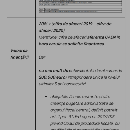
20%
x (
cifra de afaceri 2019
–
cifra de
afaceri 2020
)
Mentiune: cifra de afaceri
aferenta CAEN in
baza caruia se solicita finantarea
Valoarea
finanțării
Dar
nu mai mult de
echivalentul în lei al sumei de
200.000 euro
/ intreprindere unica la nivelul
ultimilor 3 ani consecutivi
obligațiile fiscale restante și alte
creanțe bugetare administrate de
organul fiscal central, definit potrivit
art. 1 pct. 31 din Legea nr. 207/2015
privind Codul de procedură fiscală, cu
modificările și completările ulterioare,