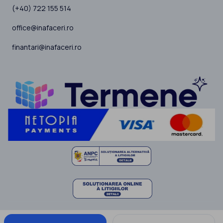
(+40) 722 155 514
office@inafaceri.ro
finantari@inafaceri.ro