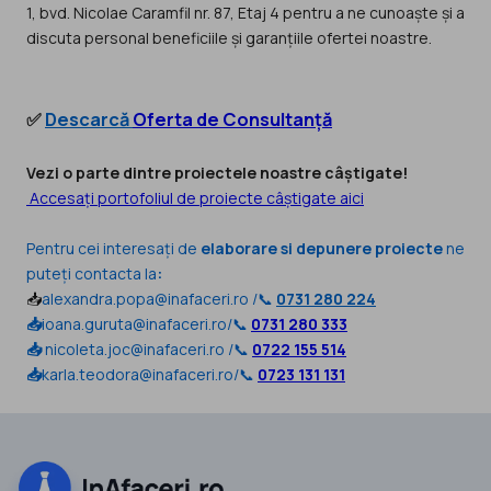
1, bvd. Nicolae Caramfil nr. 87, Etaj 4 pentru a ne cunoaște și a
discuta personal beneficiile și garanțiile ofertei noastre.
✅
Descarcă
Oferta de Consultanță
Vezi o parte dintre proiectele noastre câștigate!
Accesați portofoliul de proiecte câștigate aici
Pentru cei interesați de
elaborare si depunere proiecte
ne
puteți contacta la
:
📥
alexandra.popa@inafaceri.ro
/📞
0731 280 224
📥
ioana.guruta@inafaceri.ro/📞
0731 280 333
📥
nicoleta.joc@inafaceri.ro /📞
0722 155 514
📥
karla.teodora@inafaceri.ro/📞
0723 131 131