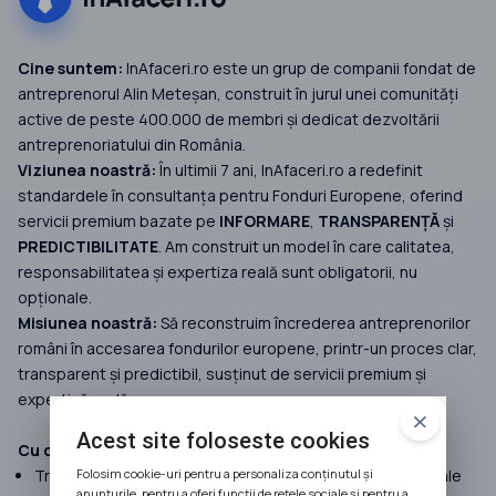
Cine suntem:
InAfaceri.ro este un grup de companii fondat de
antreprenorul Alin Meteșan, construit în jurul unei comunități
active de peste 400.000 de membri și dedicat dezvoltării
antreprenoriatului din România.
Viziunea noastră:
În ultimii 7 ani, InAfaceri.ro a redefinit
standardele în consultanța pentru Fonduri Europene, oferind
servicii premium bazate pe
INFORMARE
,
TRANSPARENȚĂ
și
PREDICTIBILITATE
. Am construit un model în care calitatea,
responsabilitatea și expertiza reală sunt obligatorii, nu
opționale.
Misiunea noastră:
Să reconstruim încrederea antreprenorilor
români în accesarea fondurilor europene, printr-un proces clar,
transparent și predictibil, susținut de servicii premium și
expertiză reală.
Acest site foloseste cookies
Cu ce facem diferența:
Folosim cookie-uri pentru a personaliza conținutul și
Transparență 100%, preluăm doar proiecte cu șanse reale
anunțurile, pentru a oferi funcții de rețele sociale și pentru a