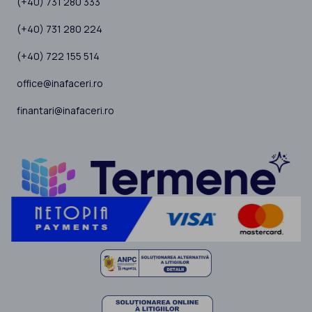
(+40) 731 280 333
(+40) 731 280 224
(+40) 722 155 514
office@inafaceri.ro
finantari@inafaceri.ro