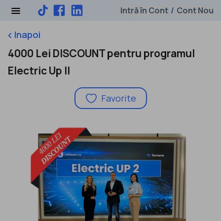
Intră în Cont
Cont Nou
/
Inapoi
keyboard_arrow_left
4000 Lei DISCOUNT pentru programul
Electric Up II
Favorite