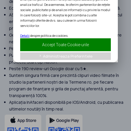
de finanțare.
analiza traficul. De asemenea, le oferim partenerilor de rețele
Echipă formată doar din consultanți seniori cu experiență.
sociale, publicitate și de analize informații cu privire la modul
ASIGURARE MALPRAXIS pentru a despăgubi clienții, în cazul
în care folosiți site-ul. Aceștia le pot combina cu alte
informații oferite de dvs. sau culese în urma folosirii
erorilor umane suferite în procesul de implementare a
serviciilor lor.
proiectelor.
Gestionăm proiecte cu peste 120 milioane EURO finanțare
Detalii
despre politica de cookies.
nerambursabilă atrasă în 2025.
Accept Toate Cookie-urile
Peste 400 de clienți în anul 2025.
Punem focus doar pe proiecte complexe. Nu preluăm
Administreaza Preferintele
keyboard_arrow_right
proiecte Start Up Nation.
Peste 190 review-uri Google doar cu 5★.
Suntem singura firmă care prezintă clipuri video filmate în
studio la partenerii noștri de la Termene.ro, pe fiecare
program de finanțare și grila de punctaj aferentă, pentru
transparență 100%.
Aplicația InAfaceri disponibilă pe IOS/Android, cu publicarea
ultimelor noutăți în timp real.