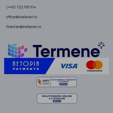
(+40) 722 155 514
office@inafaceri.ro
finantari@inafaceri.ro