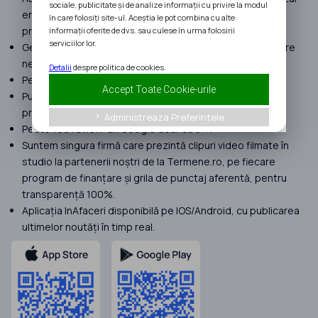
sociale, publicitate și de analize informații cu privire la modul
erorilor umane suferite în procesul de implementare a
în care folosiți site-ul. Aceștia le pot combina cu alte
proiectelor.
informații oferite de dvs. sau culese în urma folosirii
serviciilor lor.
Gestionăm proiecte cu peste 120 milioane EURO finanțare
nerambursabilă atrasă în 2025.
Detalii
despre politica de cookies.
Peste 400 de clienți în anul 2025.
Accept Toate Cookie-urile
Punem focus doar pe proiecte complexe. Nu preluăm
proiecte Start Up Nation.
Administreaza Preferintele
keyboard_arrow_right
Peste 190 review-uri Google doar cu 5★.
Suntem singura firmă care prezintă clipuri video filmate în
studio la partenerii noștri de la Termene.ro, pe fiecare
program de finanțare și grila de punctaj aferentă, pentru
transparență 100%.
Aplicația InAfaceri disponibilă pe IOS/Android, cu publicarea
ultimelor noutăți în timp real.