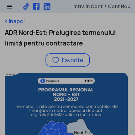
Intră în Cont
Cont Nou
/
Inapoi
keyboard_arrow_left
ADR Nord-Est: Prelugirea termenului
limită pentru contractare
Favorite