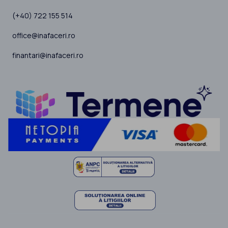
(+40) 722 155 514
office@inafaceri.ro
finantari@inafaceri.ro