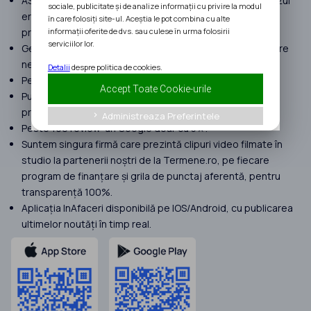
ASIGURARE MALPRAXIS pentru a despăgubi clienții, în cazul
sociale, publicitate și de analize informații cu privire la modul
erorilor umane suferite în procesul de implementare a
în care folosiți site-ul. Aceștia le pot combina cu alte
informații oferite de dvs. sau culese în urma folosirii
proiectelor.
serviciilor lor.
Gestionăm proiecte cu peste 120 milioane EURO finanțare
nerambursabilă atrasă în 2025.
Detalii
despre politica de cookies.
Peste 400 de clienți în anul 2025.
Accept Toate Cookie-urile
Punem focus doar pe proiecte complexe. Nu preluăm
proiecte Start Up Nation.
Administreaza Preferintele
keyboard_arrow_right
Peste 190 review-uri Google doar cu 5★.
Suntem singura firmă care prezintă clipuri video filmate în
studio la partenerii noștri de la Termene.ro, pe fiecare
program de finanțare și grila de punctaj aferentă, pentru
transparență 100%.
Aplicația InAfaceri disponibilă pe IOS/Android, cu publicarea
ultimelor noutăți în timp real.