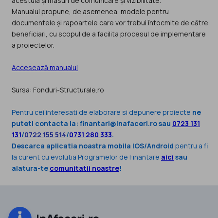
acestuia și măsuri de comunicare și vizibilitate.
Manualul propune, de asemenea, modele pentru
documentele și rapoartele care vor trebui întocmite de către
beneficiari, cu scopul de a facilita procesul de implementare
a proiectelor.
Accesează manualul
Sursa: Fonduri-Structurale.ro
Pentru cei interesati de elaborare si depunere proiecte
ne
puteti contacta la: finantari@inafaceri.ro sau
0723 131
131
/
0722 155 514
/
0731 280 333
.
Descarca aplicatia noastra mobila IOS/Android
pentru a fi
la curent cu evolutia Programelor de Finantare
aici
sau
alatura-te
comunitatii noastre
!