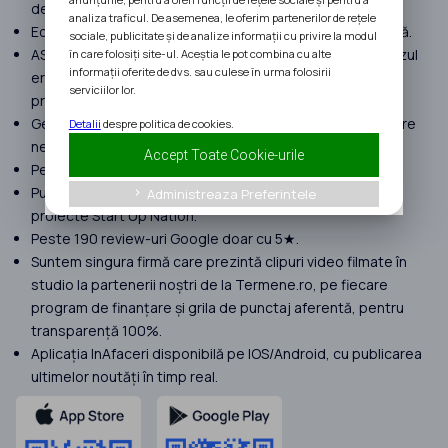
de finanțare.
analiza traficul. De asemenea, le oferim partenerilor de rețele
Echipă formată doar din consultanți seniori cu experiență.
sociale, publicitate și de analize informații cu privire la modul
ASIGURARE MALPRAXIS pentru a despăgubi clienții, în cazul
în care folosiți site-ul. Aceștia le pot combina cu alte
informații oferite de dvs. sau culese în urma folosirii
erorilor umane suferite în procesul de implementare a
serviciilor lor.
proiectelor.
Gestionăm proiecte cu peste 120 milioane EURO finanțare
Detalii
despre politica de cookies.
nerambursabilă atrasă în 2025.
Accept Toate Cookie-urile
Peste 400 de clienți în anul 2025.
Punem focus doar pe proiecte complexe. Nu preluăm
Administreaza Preferintele
keyboard_arrow_right
proiecte Start Up Nation.
Peste 190 review-uri Google doar cu 5★.
Suntem singura firmă care prezintă clipuri video filmate în
studio la partenerii noștri de la Termene.ro, pe fiecare
program de finanțare și grila de punctaj aferentă, pentru
transparență 100%.
Aplicația InAfaceri disponibilă pe IOS/Android, cu publicarea
ultimelor noutăți în timp real.