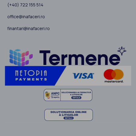
(+40) 722 155 514
office@inafaceri.ro
finantari@inafaceri.ro