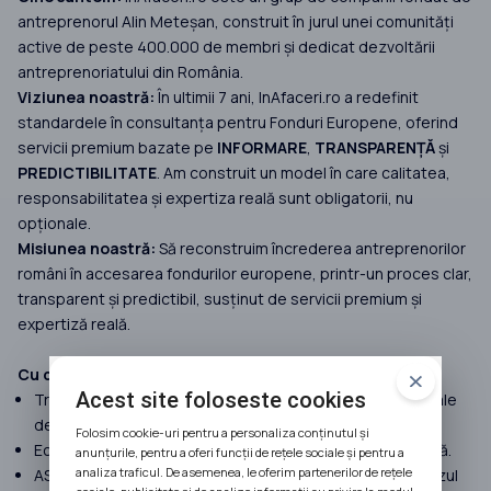
antreprenorul Alin Meteșan, construit în jurul unei comunități
active de peste 400.000 de membri și dedicat dezvoltării
antreprenoriatului din România.
Viziunea noastră:
În ultimii 7 ani, InAfaceri.ro a redefinit
standardele în consultanța pentru Fonduri Europene, oferind
servicii premium bazate pe
INFORMARE
,
TRANSPARENȚĂ
și
PREDICTIBILITATE
. Am construit un model în care calitatea,
responsabilitatea și expertiza reală sunt obligatorii, nu
opționale.
Misiunea noastră:
Să reconstruim încrederea antreprenorilor
români în accesarea fondurilor europene, printr-un proces clar,
transparent și predictibil, susținut de servicii premium și
expertiză reală.
Cu ce facem diferența:
Acest site foloseste cookies
Transparență 100%, preluăm doar proiecte cu șanse reale
de finanțare.
Folosim cookie-uri pentru a personaliza conținutul și
Echipă formată doar din consultanți seniori cu experiență.
anunțurile, pentru a oferi funcții de rețele sociale și pentru a
analiza traficul. De asemenea, le oferim partenerilor de rețele
ASIGURARE MALPRAXIS pentru a despăgubi clienții, în cazul