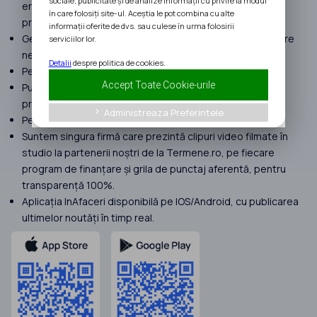
sociale, publicitate și de analize informații cu privire la modul
erorilor umane suferite în procesul de implementare a
în care folosiți site-ul. Aceștia le pot combina cu alte
proiectelor.
informații oferite de dvs. sau culese în urma folosirii
Gestionăm proiecte cu peste 120 milioane EURO finanțare
serviciilor lor.
nerambursabilă atrasă în 2025.
Detalii
despre politica de cookies.
Peste 400 de clienți în anul 2025.
Accept Toate Cookie-urile
Punem focus doar pe proiecte complexe. Nu preluăm
proiecte Start Up Nation.
Administreaza Preferintele
keyboard_arrow_right
Peste 190 review-uri Google doar cu 5★.
Suntem singura firmă care prezintă clipuri video filmate în
studio la partenerii noștri de la Termene.ro, pe fiecare
program de finanțare și grila de punctaj aferentă, pentru
transparență 100%.
Aplicația InAfaceri disponibilă pe IOS/Android, cu publicarea
ultimelor noutăți în timp real.