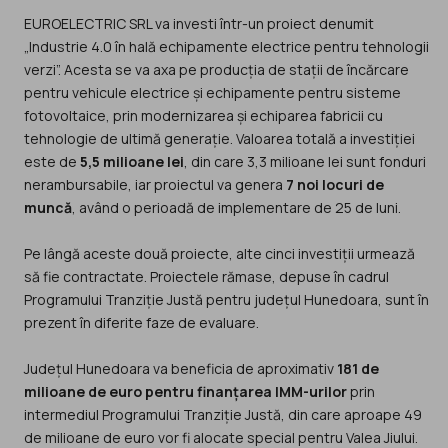
EUROELECTRIC SRL va investi într-un proiect denumit
„Industrie 4.0 în hală echipamente electrice pentru tehnologii
verzi”. Acesta se va axa pe producția de stații de încărcare
pentru vehicule electrice și echipamente pentru sisteme
fotovoltaice, prin modernizarea și echiparea fabricii cu
tehnologie de ultimă generație. Valoarea totală a investiției
este de
5,5 milioane lei
, din care 3,3 milioane lei sunt fonduri
nerambursabile, iar proiectul va genera
7 noi locuri de
muncă
, având o perioadă de implementare de 25 de luni.
Pe lângă aceste două proiecte, alte cinci investiții urmează
să fie contractate. Proiectele rămase, depuse în cadrul
Programului Tranziție Justă pentru județul Hunedoara, sunt în
prezent în diferite faze de evaluare.
Județul Hunedoara va beneficia de aproximativ
181 de
milioane de euro pentru finanțarea IMM-urilor
prin
intermediul Programului Tranziție Justă, din care aproape 49
de milioane de euro vor fi alocate special pentru Valea Jiului.