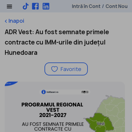
Intră în Cont
Cont Nou
/
Inapoi
keyboard_arrow_left
ADR Vest: Au fost semnate primele
contracte cu IMM-urile din județul
Hunedoara
Favorite