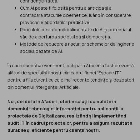
confidențialitatea.
Cum AI poate fi folosită pentru a anticipa și a
contracara atacurile cibernetice, luând în considerare
provocările abordărilor predictive.
Pericolele dezinformării alimentate de AI și potențialul
său de a perturba societatea și democrația.
Metode de reducere a riscurilor schemelor de inginerie
socială bazate pe AI.
În cadrul acestui eveniment, echipa In Afaceri a fost prezentă,
alături de specialiștii noștri din cadrul firmei “Espace IT”
pentru a fi la curent cu cele mai recente tendințe și dezbateri
din domeniul Inteligenței Artificiale.
Noi, cei de la In Afaceri, oferim soluții complete în
domeniul tehnologiei informației pentru aplicanții la
proiectele de Digitalizare, realizând și implementând
audit IT în cadrul proiectelor, pentru a asigura rezultate
durabile și eficiente pentru clienții noștri.