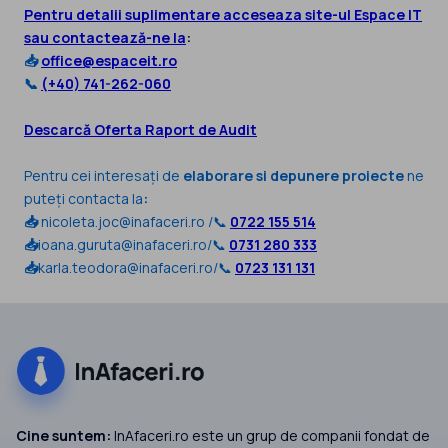
Pentru detalii suplimentare acceseaza site-ul Espace IT
sau contactează-ne la
:
📥
office@espaceit.ro
📞
(+40) 741-262-060
Descarcă Oferta Raport de Audit
Pentru cei interesați de
elaborare si depunere proiecte
ne
puteți contacta la
:
📥
nicoleta.joc@inafaceri.ro /📞
0722 155 514
📥
ioana.guruta@inafaceri.ro/📞
0731 280 333
📥
karla.teodora@inafaceri.ro/📞
0723 131 131
Cine suntem:
InAfaceri.ro este un grup de companii fondat de