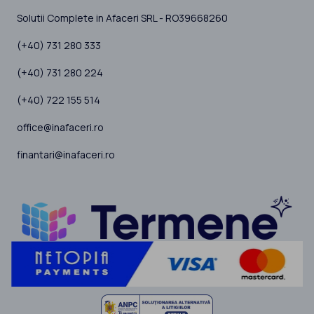
Solutii Complete in Afaceri SRL - RO39668260
(+40) 731 280 333
(+40) 731 280 224
(+40) 722 155 514
office@inafaceri.ro
finantari@inafaceri.ro