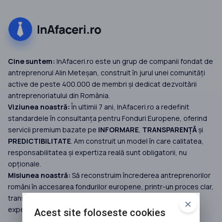
Cine suntem:
InAfaceri.ro este un grup de companii fondat de
antreprenorul Alin Meteșan, construit în jurul unei comunități
active de peste 400.000 de membri și dedicat dezvoltării
antreprenoriatului din România.
Viziunea noastră:
În ultimii 7 ani, InAfaceri.ro a redefinit
standardele în consultanța pentru Fonduri Europene, oferind
servicii premium bazate pe
INFORMARE
,
TRANSPARENȚĂ
și
PREDICTIBILITATE
. Am construit un model în care calitatea,
responsabilitatea și expertiza reală sunt obligatorii, nu
opționale.
Misiunea noastră:
Să reconstruim încrederea antreprenorilor
români în accesarea fondurilor europene, printr-un proces clar,
transparent și predictibil, susținut de servicii premium și
expertiză reală.
Acest site foloseste cookies