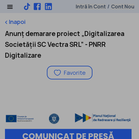
Intră în Cont
Cont Nou
/
Inapoi
keyboard_arrow_left
Anunț demarare proiect „Digitalizarea
Societății SC Vectra SRL” - PNRR
Digitalizare
Favorite