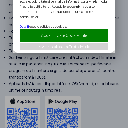
sociale, publicitate și de analize informații cu privire la modul
erorilor umane suferite în procesul de implementare a
în care folosiți site-ul. Aceștia le pot combina cu alte
proiectelor.
informații oferite de dvs. sau culese în urma folosirii
serviciilor lor.
Gestionăm proiecte cu peste 120 milioane EURO finanțare
nerambursabilă atrasă în 2025.
Detalii
despre politica de cookies.
Peste 400 de clienți în anul 2025.
Accept Toate Cookie-urile
Punem focus doar pe proiecte complexe. Nu preluăm
proiecte Start Up Nation.
Administreaza Preferintele
keyboard_arrow_right
Peste 190 review-uri Google doar cu 5★.
Suntem singura firmă care prezintă clipuri video filmate în
studio la partenerii noștri de la Termene.ro, pe fiecare
program de finanțare și grila de punctaj aferentă, pentru
transparență 100%.
Aplicația InAfaceri disponibilă pe IOS/Android, cu publicarea
ultimelor noutăți în timp real.