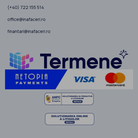
(+40) 722 155 514
office@inafaceri.ro
finantari@inafaceri.ro