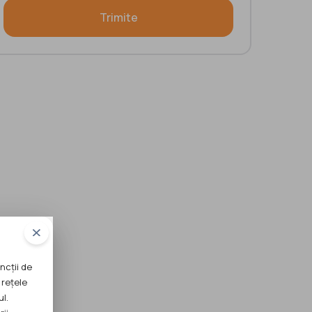
Trimite
ncții de
 rețele
ul.