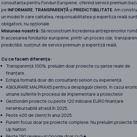
consultanța pentru Fonduri Europene, oferind servicii premium baz
pe
INFORMARE
,
TRANSPARENȚĂ
și
PREDICTIBILITATE
. Am constru
un model în care calitatea, responsabilitatea și expertiza reală sun
obligatorii, nu opționale.
Misiunea noastră:
Să reconstruim încrederea antreprenorilor româ
în accesarea fondurilor europene, printr-un proces clar, transparent
predictibil, susținut de servicii premium și expertiză reală.
Cu ce facem diferența:
Transparență 100%, preluăm doar proiecte cu șanse reale de
finanțare.
Echipă formată doar din consultanți seniori cu experiență.
ASIGURARE MALPRAXIS pentru a despăgubi clienții, în cazul eroril
umane suferite în procesul de implementare a proiectelor.
Gestionăm proiecte cu peste 120 milioane EURO finanțare
nerambursabilă atrasă în 2025.
Peste 400 de clienți în anul 2025.
Punem focus doar pe proiecte complexe. Nu preluăm proiecte St
Up Nation.
Peste 190 review-uri Google doar cu 5★.