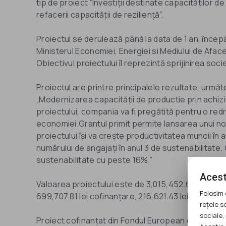
tip de proiect “Investiții destinate capacităților de
refacerii capacității de reziliență”.
Proiectul se derulează până la data de 1 an, încep
Ministerul Economiei, Energiei si Mediului de Aface
Obiectivul proiectului îl reprezintă sprijinirea so
Proiectul are printre principalele rezultate, următ
„Modernizarea capacității de productie prin achiz
proiectului, compania va fi pregătită pentru o redre
economiei.Grantul primit permite lansarea unui no
proiectului își va crește productivitatea muncii în
numărului de angajați în anul 3 de sustenabilitate. 
sustenabilitate cu peste 16%.”
Acest
Valoarea proiectului este de 3,015,452.6700 (valoar
Folosim 
699,707.81 lei cofinanțare, 216,621.43 lei valoare ne
rețele s
sociale, 
Proiect cofinanțat din Fondul European de Dezvol