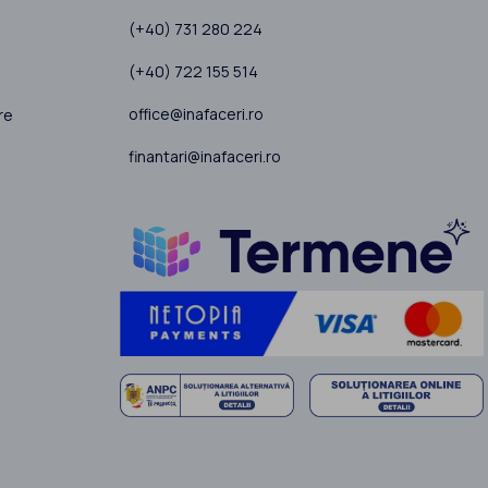
(+40) 731 280 224
(+40) 722 155 514
office@inafaceri.ro
re
finantari@inafaceri.ro