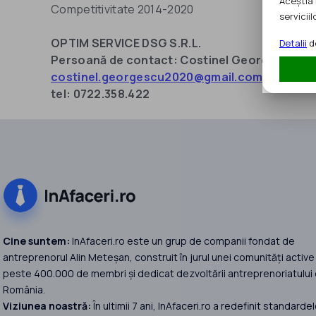
Aceștia 
Competitivitate 2014-2020
serviciilo
OPTIM SERVICE DSG S.R.L.
Detalii
de
Persoană de contact: Costinel Georgescu
costinel.georgescu2020@gmail.com
tel: 0722.358.422
Cine suntem:
InAfaceri.ro este un grup de companii fondat de
antreprenorul Alin Meteșan, construit în jurul unei comunități active
peste 400.000 de membri și dedicat dezvoltării antreprenoriatului 
România.
Viziunea noastră:
În ultimii 7 ani, InAfaceri.ro a redefinit standardel