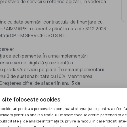
 prestare de servicii și retehnologizării, în vederea
ând cu data semnării contractului de finanțare cu
ri/ AIMMAIPE , respectiv până la data de 31.12.2023.
cietății OPTIM SERVICE DSG S.R.L.
oarele:
iția de echipamente. În urma implementării
sare verde, digitală și rezilientă a
u produs/serviciu pe piață. În urma implementării
 anul 3 de sustenabilitate cu 16%. Menținerea
Creșterea cifrei de afaceri în anul 3 de
 site foloseste cookies
ea totala) din care : 2,099,123.4300 lei grant si
cookie-uri pentru a personaliza conținutul și anunțurile, pentru a oferi fu
eligibilă.
ociale și pentru a analiza traficul. De asemenea, le oferim partenerilor de
publicitate și de analize informații cu privire la modul în care folosiți site-
tare Regionala prin Programul Operațional