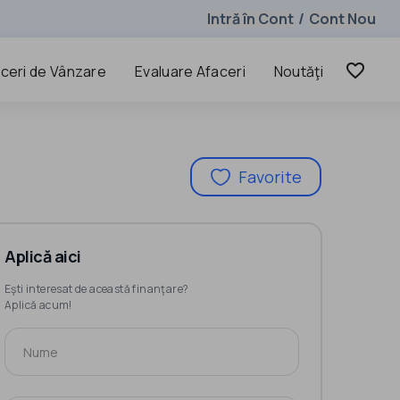
Intră în Cont
Cont Nou
/
favorite_border
ceri de Vânzare
Evaluare Afaceri
Noutăţi
Favorite
Aplică aici
Eşti interesat de această finanţare?
Aplică acum!