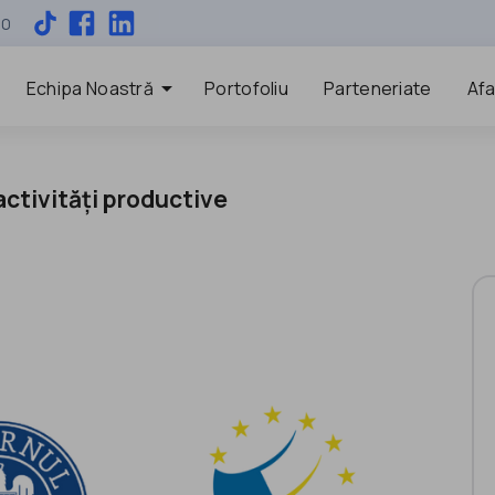
00
arrow_drop_down
Echipa Noastră
Portofoliu
Parteneriate
Afa
activități productive