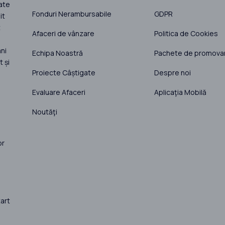
ate
Fonduri Nerambursabile
GDPR
it
t
Afaceri de vânzare
Politica de Cookies
ni
Echipa Noastră
Pachete de promova
 și
Proiecte Câștigate
Despre noi
Evaluare Afaceri
Aplicaţia Mobilă
Noutăţi
or
art