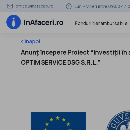
office@inafaceri.ro
Luni - Vineri intre 09:00-17:
Fonduri Nerambursabile
Inapoi
keyboard_arrow_left
Anunț începere Proiect “Investiții în 
OPTIM SERVICE DSG S.R.L.”