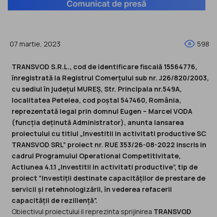
07 martie, 2023
598
TRANSVOD S.R.L., cod de identificare fiscală 15564776,
înregistrată la Registrul Comerțului sub nr. J26/820/2003,
cu sediul în județul MUREȘ, Str. Principala nr.549A,
localitatea Petelea, cod poștal 547460, România,
reprezentată legal prin domnul Eugen – Marcel VODA
(funcția deținută Administrator), anunta lansarea
proiectului cu titlul „Investitii in activitati productive SC
TRANSVOD SRL” proiect nr. RUE 353/26-08-2022 inscris in
cadrul Programului Operational Competitivitate,
Actiunea 4.1.1 „Investitii in activitati productive”, tip de
proiect “Investiții destinate capacităților de prestare de
servicii și retehnologizării, în vederea refacerii
capacității de reziliență”.
Obiectivul proiectului il reprezinta sprijinirea
TRANSVOD