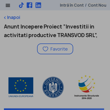
Intră în Cont
Cont Nou
/
Inapoi
keyboard_arrow_left
Anunt Incepere Proiect ”Investitii in
activitati productive TRANSVOD SRL”,
Favorite