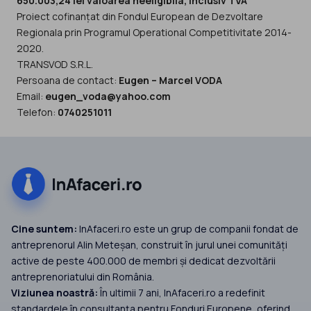
650.003,24 lei valoarea neeligibila, inclusiv TVA
Proiect cofinanțat din Fondul European de Dezvoltare
Regionala prin Programul Operational Competitivitate 2014-
2020.
TRANSVOD S.R.L.
Persoana de contact:
Eugen – Marcel VODA
Email:
eugen_voda@yahoo.com
Telefon:
0740251011
Cine suntem:
InAfaceri.ro este un grup de companii fondat de
antreprenorul Alin Meteșan, construit în jurul unei comunități
active de peste 400.000 de membri și dedicat dezvoltării
antreprenoriatului din România.
Viziunea noastră:
În ultimii 7 ani, InAfaceri.ro a redefinit
standardele în consultanța pentru Fonduri Europene, oferind