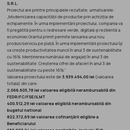
S.R.L.
Proiectul are printre principalele rezultate, urmatoarele:
„Modernizarea capacității de productie prin achiziția de
echipamente. În urma implementării proiectului, compania va
fi pregătită pentru o redresare verde, digitală și rezilientă a
economiei.Grantul primit permite lansarea unui nou
produs/serviciu pe piață. În urma implementării proiectului își
va crește productivitatea muncii în anul 3 de sustenabilitate
cu 16%. Menținerea numărului de angajați în anul 3 de
sustenabilitate. Creșterea cifrei de afaceri în anul 3 de
sustenabilitate cu peste 16%.”
Valoarea proiectului este de
3.939.494,00 lei
(valoarea
totala) din care:
2.066.605,78 lei valoarea eligibilă nerambursabilă din
FEDR/FC/FSE/ILMT
400.512,29 lei valoarea eligibilă nerambursabilă din
bugetul national
822.372,69 lei valoarea cofinanţării eligible a
Beneficiarului