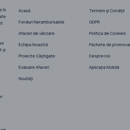
e în
Acasă
Termeni şi Condiţii
ate
Fonduri Nerambursabile
GDPR
it
t
Afaceri de vânzare
Politica de Cookies
ni
Echipa Noastră
Pachete de promova
 și
Proiecte Câștigate
Despre noi
Evaluare Afaceri
Aplicaţia Mobilă
Noutăţi
or
art