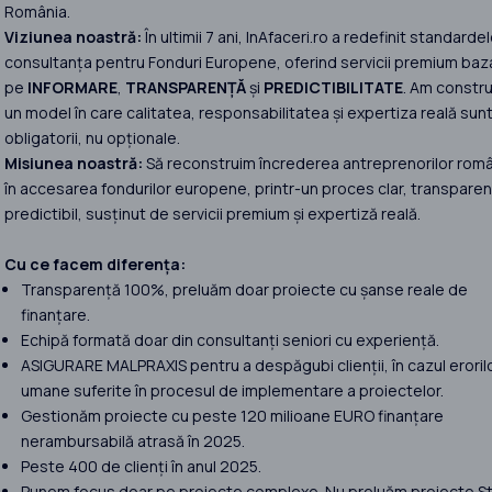
România.
Viziunea noastră:
În ultimii 7 ani, InAfaceri.ro a redefinit standardel
consultanța pentru Fonduri Europene, oferind servicii premium baz
pe
INFORMARE
,
TRANSPARENȚĂ
și
PREDICTIBILITATE
. Am constru
un model în care calitatea, responsabilitatea și expertiza reală sun
obligatorii, nu opționale.
Misiunea noastră:
Să reconstruim încrederea antreprenorilor româ
în accesarea fondurilor europene, printr-un proces clar, transparent
predictibil, susținut de servicii premium și expertiză reală.
Cu ce facem diferența:
Transparență 100%, preluăm doar proiecte cu șanse reale de
finanțare.
Echipă formată doar din consultanți seniori cu experiență.
ASIGURARE MALPRAXIS pentru a despăgubi clienții, în cazul eroril
umane suferite în procesul de implementare a proiectelor.
Gestionăm proiecte cu peste 120 milioane EURO finanțare
nerambursabilă atrasă în 2025.
Peste 400 de clienți în anul 2025.
Punem focus doar pe proiecte complexe. Nu preluăm proiecte St