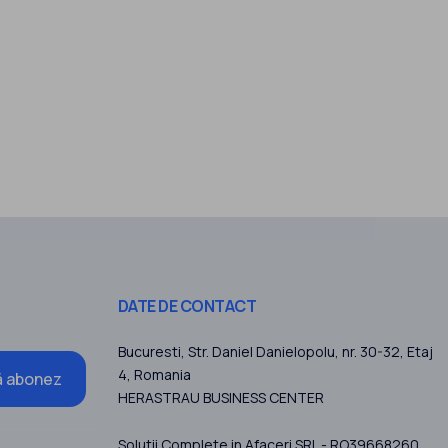
DATE DE CONTACT
Bucuresti
, Str. Daniel Danielopolu, nr. 30-32, Etaj
4,
Romania
 abonez
HERASTRAU BUSINESS CENTER
Solutii Complete in Afaceri SRL - RO39668260