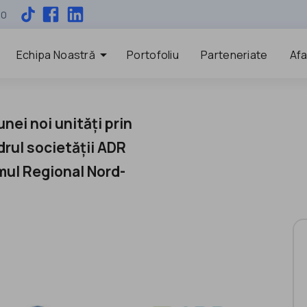
00
arrow_drop_down
Echipa Noastră
Portofoliu
Parteneriate
Afa
nei noi unități prin
drul societății ADR
ul Regional Nord-