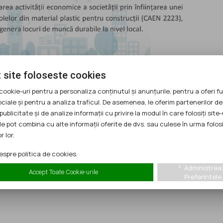
 site foloseste cookies
cookie-uri pentru a personaliza conținutul și anunțurile, pentru a oferi fu
ociale și pentru a analiza traficul. De asemenea, le oferim partenerilor de
publicitate și de analize informații cu privire la modul în care folosiți site-
le pot combina cu alte informații oferite de dvs. sau culese în urma folosi
r lor.
spre politica de cookies.
Administrea
keyboard_arrow_right
Accept Toate Cookie-urile
Preferintele