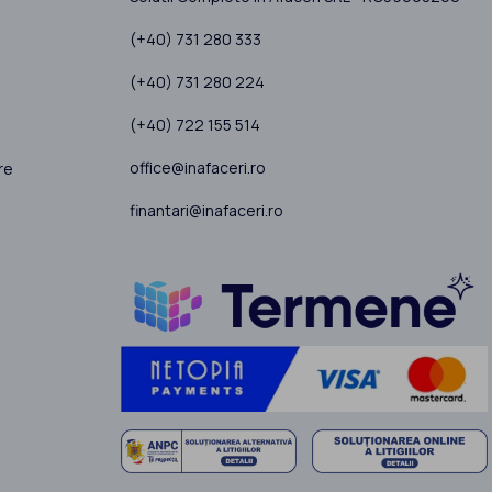
(+40) 731 280 333
(+40) 731 280 224
(+40) 722 155 514
office@inafaceri.ro
re
finantari@inafaceri.ro