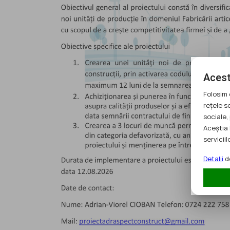
Acest
Folosim 
rețele s
sociale, 
Aceștia 
serviciilo
Detalii
de