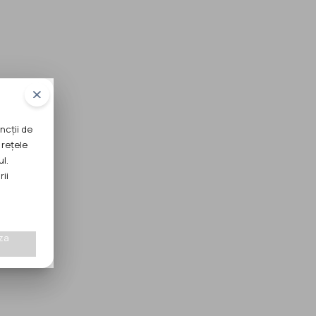
ncții de
 rețele
ul.
rii
za