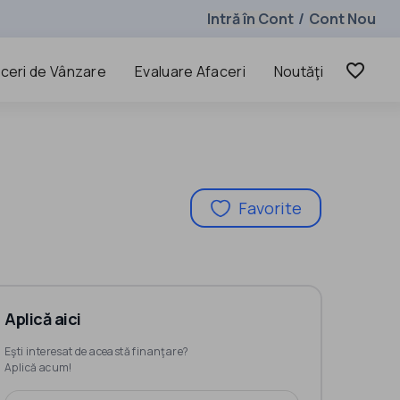
Intră în Cont
Cont Nou
/
favorite_border
ceri de Vânzare
Evaluare Afaceri
Noutăţi
Favorite
Aplică aici
Eşti interesat de această finanţare?
Aplică acum!