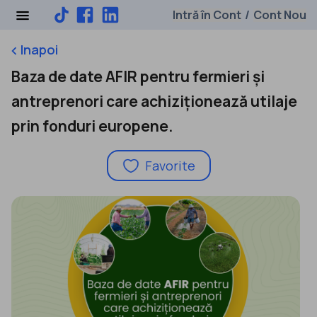
Intră în Cont
Cont Nou
/
Inapoi
keyboard_arrow_left
Baza de date AFIR pentru fermieri și
antreprenori care achiziționează utilaje
prin fonduri europene.
Favorite