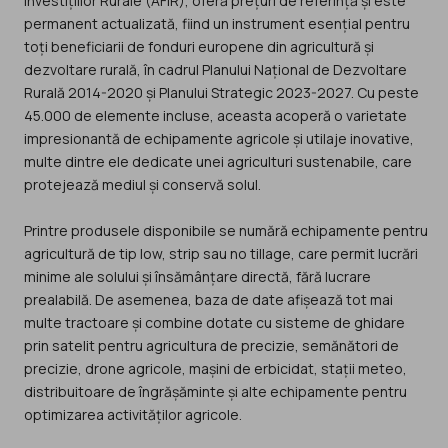
Investițiilor Rurale (AFIR), oferă prețuri de referință și este
permanent actualizată, fiind un instrument esențial pentru
toți beneficiarii de fonduri europene din agricultură și
dezvoltare rurală, în cadrul Planului Național de Dezvoltare
Rurală 2014-2020 și Planului Strategic 2023-2027. Cu peste
45.000 de elemente incluse, aceasta acoperă o varietate
impresionantă de echipamente agricole și utilaje inovative,
multe dintre ele dedicate unei agriculturi sustenabile, care
protejează mediul și conservă solul.
Printre produsele disponibile se numără echipamente pentru
agricultură de tip low, strip sau no tillage, care permit lucrări
minime ale solului și însămânțare directă, fără lucrare
prealabilă. De asemenea, baza de date afișează tot mai
multe tractoare și combine dotate cu sisteme de ghidare
prin satelit pentru agricultura de precizie, semănători de
precizie, drone agricole, mașini de erbicidat, stații meteo,
distribuitoare de îngrășăminte și alte echipamente pentru
optimizarea activităților agricole.