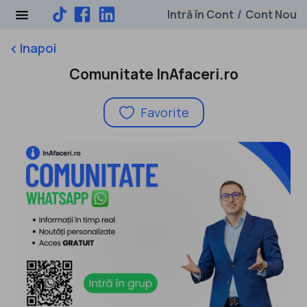
Intră în Cont
Cont Nou
/
Inapoi
keyboard_arrow_left
Comunitate InAfaceri.ro
Favorite