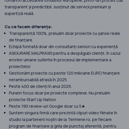
români în accesarea fondurilor europene, printr-un proces clar,
transparent și predictibil, susținut de servicii premium și
expertiză reală.
Cu ce facem diferența:
Transparență 100%, preluăm doar proiecte cu șanse reale
de finanțare.
Echipă formată doar din consultanți seniori cu experiență.
ASIGURARE MALPRAXIS pentru a despăgubi clienții, în cazul
erorilor umane suferite în procesul de implementare a
proiectelor.
Gestionăm proiecte cu peste 120 milioane EURO finanțare
nerambursabilă atrasă în 2025.
Peste 400 de clienți în anul 2025.
Punem focus doar pe proiecte complexe. Nu preluăm
proiecte Start Up Nation.
Peste 190 review-uri Google doar cu 5★.
Suntem singura firmă care prezintă clipuri video filmate în
studio la partenerii noștri de la Termene.ro, pe fiecare
program de finanțare și grila de punctaj aferentă, pentru