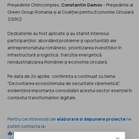
Președinte Chimcomplex,
Constantin Damov
- Președinte al
Green Group Romania și al Coaliției pentru Economie Circulară
(CERC)
Dezbaterile au fost aplicate și au stârnit interesul
participanților, abordând probleme și oportunități ale
antreprenoriatului românesc, prioritizarea investițiilor în
infrastructură și logistică, tranziția energetică,
reindustrializarea României și economia circulară.
Pe data de 24 aprilie, conferința a continuat cu tema
"Dezvoltarea ecosistemului de securitate cibernetică",
evidențiind importanța consolidării acestui sector esențial în
contextul transformărilor digitale.
Pentru cei interesați de
elaborare si depunere proiecte
ne
puteți contacta la
:
📥
nicoleta.joc@inafaceri.ro /📞
0722 155 514