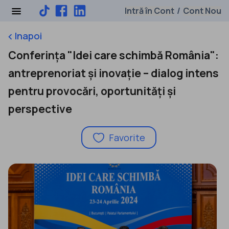
Intră în Cont
Cont Nou
/
Inapoi
keyboard_arrow_left
Conferința "Idei care schimbă România":
antreprenoriat și inovație – dialog intens
pentru provocări, oportunități și
perspective
Favorite