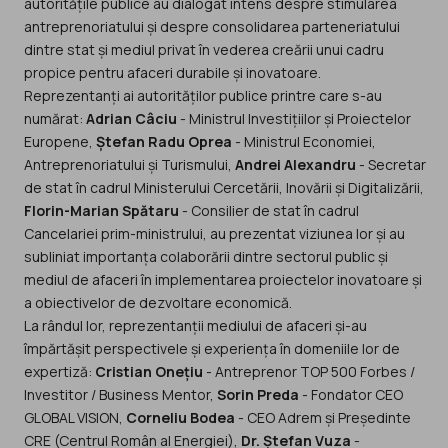
autoritățile publice au dialogat intens despre stimularea
antreprenoriatului și despre consolidarea parteneriatului
dintre stat și mediul privat în vederea creării unui cadru
propice pentru afaceri durabile și inovatoare.
Reprezentanți ai autorităților publice printre care s-au
numărat:
Adrian Câciu
- Ministrul Investițiilor și Proiectelor
Europene,
Ștefan Radu Oprea
- Ministrul Economiei,
Antreprenoriatului și Turismului,
Andrei Alexandru
- Secretar
de stat în cadrul Ministerului Cercetării, Inovării și Digitalizării,
Florin-Marian Spătaru
- Consilier de stat în cadrul
Cancelariei prim-ministrului, au prezentat viziunea lor și au
subliniat importanța colaborării dintre sectorul public și
mediul de afaceri în implementarea proiectelor inovatoare și
a obiectivelor de dezvoltare economică.
La rândul lor, reprezentanții mediului de afaceri și-au
împărtășit perspectivele și experiența în domeniile lor de
expertiză:
Cristian Onețiu
- Antreprenor TOP 500 Forbes /
Investitor / Business Mentor,
Sorin Preda
- Fondator CEO
GLOBAL VISION,
Corneliu Bodea
- CEO Adrem și Președinte
CRE (Centrul Român al Energiei),
Dr. Ștefan Vuza
-