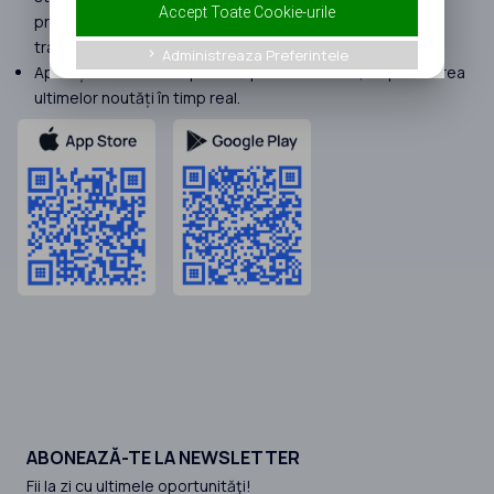
Accept Toate Cookie-urile
program de finanțare și grila de punctaj aferentă, pentru
transparență 100%.
Administreaza Preferintele
keyboard_arrow_right
Aplicația InAfaceri disponibilă pe IOS/Android, cu publicarea
ultimelor noutăți în timp real.
ABONEAZĂ-TE LA NEWSLETTER
Fii la zi cu ultimele oportunităţi!