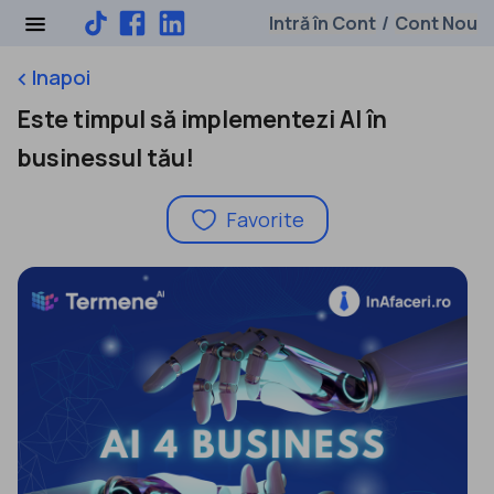
Intră în Cont
Cont Nou
/
Inapoi
keyboard_arrow_left
Este timpul să implementezi AI în
businessul tău!
Favorite