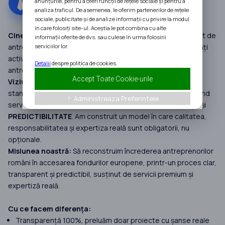
anunțurile, pentru a oferi funcții de rețele sociale și pentru a
analiza traficul. De asemenea, le oferim partenerilor de rețele
sociale, publicitate și de analize informații cu privire la modul
în care folosiți site-ul. Aceștia le pot combina cu alte
Cine suntem:
InAfaceri.ro este un grup de companii fondat de
informații oferite de dvs. sau culese în urma folosirii
serviciilor lor.
antreprenorul Alin Meteșan, construit în jurul unei comunități
active de peste 400.000 de membri și dedicat dezvoltării
Detalii
despre politica de cookies.
antreprenoriatului din România.
Accept Toate Cookie-urile
Viziunea noastră:
În ultimii 7 ani, InAfaceri.ro a redefinit
standardele în consultanța pentru Fonduri Europene, oferind
Administreaza Preferintele
keyboard_arrow_right
servicii premium bazate pe
INFORMARE
,
TRANSPARENȚĂ
și
PREDICTIBILITATE
. Am construit un model în care calitatea,
responsabilitatea și expertiza reală sunt obligatorii, nu
opționale.
Misiunea noastră:
Să reconstruim încrederea antreprenorilor
români în accesarea fondurilor europene, printr-un proces clar,
transparent și predictibil, susținut de servicii premium și
expertiză reală.
Cu ce facem diferența:
Transparență 100%, preluăm doar proiecte cu șanse reale