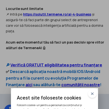
Locurile sunt limitate
📌 Intră pe
https://solutii.termene.ro/ai-4-business
și
asigură-te că faci parte din grupul select de antreprenori
care vor să folosească inteligența artificială pentru a domina
piața.
Acum este momentul tău să faci un pas decisiv spre viitor
alături de TermeneAI
🤖
🔎
Verifică GRATUIT eligibilitatea pentru finanțare
✅
Descarcă aplicația noastră mobilă IOS/Android
pentru a fi la curent cu evoluția Programelor de
Finanțare
aici
sau alătură-te
comunității noastre
!
Acest site foloseste cookies
Folosim cookie-uri pentru a personaliza conținutul și