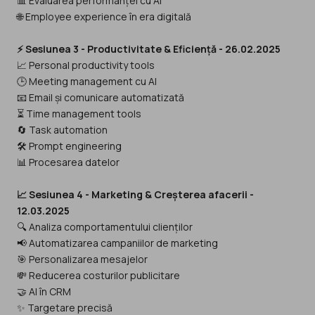
📊 Evaluarea performanței cu Al
🌐 Employee experience în era digitală
⚡ Sesiunea 3 - Productivitate & Eficiență - 26.02.2025
📈 Personal productivity tools
🕒 Meeting management cu Al
📧 Email și comunicare automatizată
⏳ Time management tools
🔄 Task automation
🛠️ Prompt engineering
📊 Procesarea datelor
📈 Sesiunea 4 - Marketing & Creșterea afacerii -
12.03.2025
🔍 Analiza comportamentului clienților
📢 Automatizarea campaniilor de marketing
🎯 Personalizarea mesajelor
💸 Reducerea costurilor publicitare
🤝 Al în CRM
✨ Targetare precisă