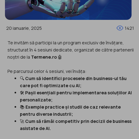
20 ianuarie, 2025
1421
Te invităm să participi la un program exclusiv de învățare,
structurat în 4 sesiuni dedicate, organizat de către partenerii
noștri de la
Termene.ro
🤖
Pe parcursul celor 4 sesiuni, vei învăța:
🔍
Cum să identifici procesele din business-ul tău
care pot fi optimizate cu AI;
🛠️
Pașii esențiali pentru implementarea soluțiilor AI
personalizate;
📚
Exemple practice și studii de caz relevante
pentru diverse industrii;
🚀
Cum să rămâi competitiv prin decizii de business
asistate de AI.