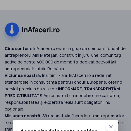
Cine suntem:
InAfaceri.ro este un grup de companii fondat de
antreprenorul Alin Meteșan, construit în jurul unei comunități
active de peste 400.000 de membri și dedicat dezvoltării
antreprenoriatului din România.
Viziunea noastră:
În ultimii 7 ani, InAfaceri.ro a redefinit
standardele în consultanța pentru Fonduri Europene, oferind
servicii premium bazate pe
INFORMARE
,
TRANSPARENȚĂ
și
PREDICTIBILITATE
. Am construit un model în care calitatea,
responsabilitatea și expertiza reală sunt obligatorii, nu
opționale.
Misiunea noastră:
Să reconstruim încrederea antreprenorilor
români în accesarea fondurilor europene, printr-un proces clar,
transparent și predictibil, susținut de servicii premium și