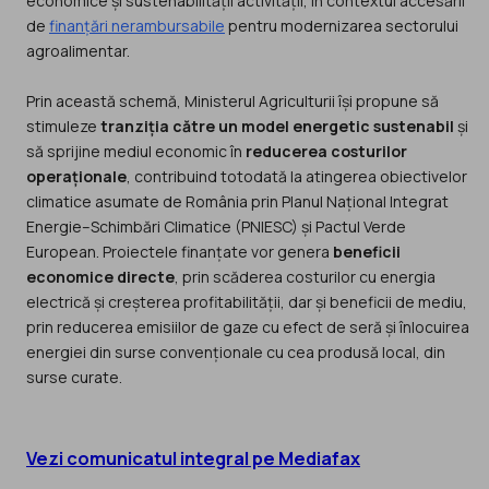
economice și sustenabilității activității, în contextul accesării
de
finanțări nerambursabile
pentru modernizarea sectorului
agroalimentar.
Prin această schemă, Ministerul Agriculturii își propune să
stimuleze
tranziția către un model energetic sustenabil
și
să sprijine mediul economic în
reducerea costurilor
operaționale
, contribuind totodată la atingerea obiectivelor
climatice asumate de România prin Planul Național Integrat
Energie–Schimbări Climatice (PNIESC) și Pactul Verde
European. Proiectele finanțate vor genera
beneficii
economice directe
, prin scăderea costurilor cu energia
electrică și creșterea profitabilității, dar și beneficii de mediu,
prin reducerea emisiilor de gaze cu efect de seră și înlocuirea
energiei din surse convenționale cu cea produsă local, din
surse curate.
Vezi comunicatul integral pe Mediafax