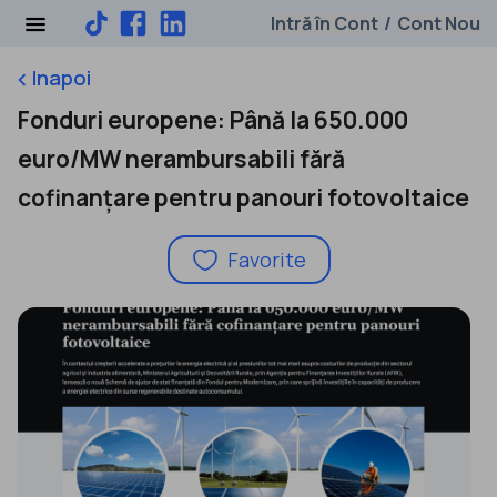
Intră în Cont
Cont Nou
/
Inapoi
keyboard_arrow_left
Fonduri europene: Până la 650.000
euro/MW nerambursabili fără
cofinanțare pentru panouri fotovoltaice
Favorite