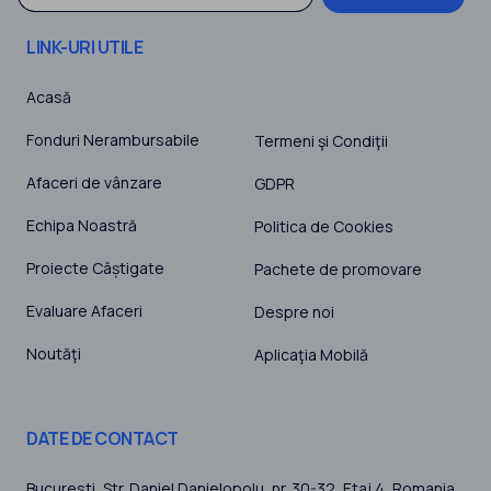
LINK-URI UTILE
Acasă
Fonduri Nerambursabile
Termeni şi Condiţii
Afaceri de vânzare
GDPR
Echipa Noastră
Politica de Cookies
Proiecte Câștigate
Pachete de promovare
Evaluare Afaceri
Despre noi
Noutăţi
Aplicaţia Mobilă
DATE DE CONTACT
Bucuresti
, Str. Daniel Danielopolu, nr. 30-32, Etaj 4,
Romania