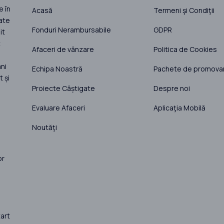
e în
Acasă
Termeni şi Condiţii
ate
Fonduri Nerambursabile
GDPR
it
t
Afaceri de vânzare
Politica de Cookies
ni
Echipa Noastră
Pachete de promova
 și
Proiecte Câștigate
Despre noi
Evaluare Afaceri
Aplicaţia Mobilă
Noutăţi
or
art