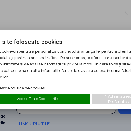
u finanțare
Android pentru a fi la curent cu evoluția
 site foloseste cookies
ră-te
comunității noastre
!
cookie-uri pentru a personaliza conținutul și anunțurile, pentru a oferi fu
ociale și pentru a analiza traficul. De asemenea, le oferim partenerilor de
publicitate și de analize informații cu privire la modul în care folosiți site-
le pot combina cu alte informații oferite de dvs. sau culese în urma folosi
r lor.
ABONEAZĂ-TE LA NEWSLETTER
spre politica de cookies.
Fii la zi cu ultimele oportunităţi!
Administrea
keyboard_arrow_right
Accept Toate Cookie-urile
Preferintele
Mă
 de
din
LINK-URI UTILE