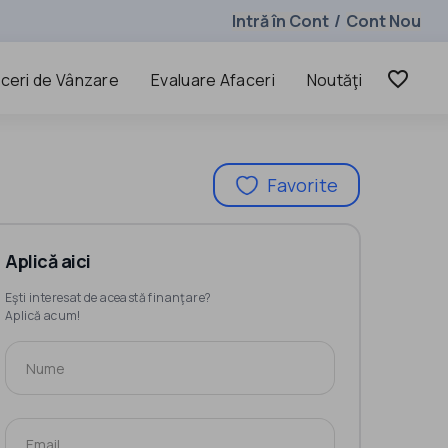
Intră în Cont
Cont Nou
/
favorite_border
ceri de Vânzare
Evaluare Afaceri
Noutăţi
Favorite
Aplică aici
Eşti interesat de această finanţare?
Aplică acum!