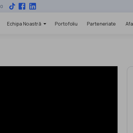
00
arrow_drop_down
Echipa Noastră
Portofoliu
Parteneriate
Afa