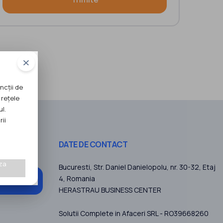
ncții de
 rețele
ul.
rii
DATE DE CONTACT
za
Bucuresti
, Str. Daniel Danielopolu, nr. 30-32, Etaj
4,
Romania
 abonez
HERASTRAU BUSINESS CENTER
Solutii Complete in Afaceri SRL - RO39668260