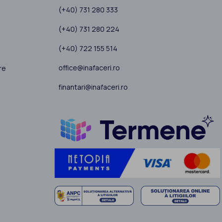
(+40) 731 280 333
(+40) 731 280 224
(+40) 722 155 514
office@inafaceri.ro
re
finantari@inafaceri.ro