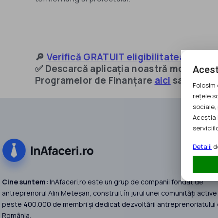
🔎
Verifică GRATUIT eligibilitatea pentr
✅ Descarcă aplicația noastră mobilă IOS/
Acest
Programelor de Finanțare
aici
sau alătu
Folosim 
rețele s
sociale, 
Aceștia 
serviciilo
Detalii
de
Cine suntem:
InAfaceri.ro este un grup de companii fondat de
antreprenorul Alin Meteșan, construit în jurul unei comunități active
peste 400.000 de membri și dedicat dezvoltării antreprenoriatului 
România.