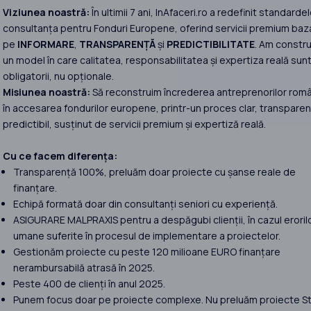
Viziunea noastră:
În ultimii 7 ani, InAfaceri.ro a redefinit standardel
consultanța pentru Fonduri Europene, oferind servicii premium baz
pe
INFORMARE
,
TRANSPARENȚĂ
și
PREDICTIBILITATE
. Am constru
un model în care calitatea, responsabilitatea și expertiza reală sun
obligatorii, nu opționale.
Misiunea noastră:
Să reconstruim încrederea antreprenorilor româ
în accesarea fondurilor europene, printr-un proces clar, transparent
predictibil, susținut de servicii premium și expertiză reală.
Cu ce facem diferența:
Transparență 100%, preluăm doar proiecte cu șanse reale de
finanțare.
Echipă formată doar din consultanți seniori cu experiență.
ASIGURARE MALPRAXIS pentru a despăgubi clienții, în cazul eroril
umane suferite în procesul de implementare a proiectelor.
Gestionăm proiecte cu peste 120 milioane EURO finanțare
nerambursabilă atrasă în 2025.
Peste 400 de clienți în anul 2025.
Punem focus doar pe proiecte complexe. Nu preluăm proiecte St