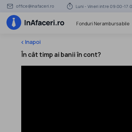
office@inafaceri.ro
Luni - Vineri intre 09:00-17:
Fonduri Nerambursabile
Inapoi
keyboard_arrow_left
În cât timp ai banii în cont?