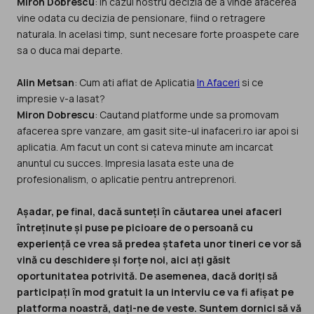
Miron Dobrescu
: In cazul nostru decizia de a vinde afacerea
vine odata cu decizia de pensionare, fiind o retragere
naturala. In acelasi timp, sunt necesare forte proaspete care
sa o duca mai departe.
Alin Metsan
: Cum ati aflat de Aplicatia
In Afaceri
si ce
Miron Dobrescu
: Cautand platforme unde sa promovam
afacerea spre vanzare, am gasit site-ul inafaceri.ro iar apoi si
aplicatia. Am facut un cont si cateva minute am incarcat
anuntul cu succes. Impresia lasata este una de
profesionalism, o aplicatie pentru antreprenori.
Așadar, pe final, dacă sunteți în căutarea unei afaceri
întreținute și puse pe picioare de o persoană cu
experiență ce vrea să predea ștafeta unor tineri ce vor să
vină cu deschidere și forțe noi, aici ați găsit
oportunitatea potrivită. De asemenea, dacă doriți să
participați în mod gratuit la un interviu ce va fi afișat pe
platforma noastră, dați-ne de veste. Suntem dornici să vă