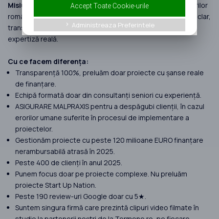
Misiunea noastră:
Să reconstruim încrederea antreprenorilor
Accept Toate Cookie-urile
români în accesarea fondurilor europene, printr-un proces clar,
Administreaza Preferintele
keyboard_arrow_right
transparent și predictibil, susținut de servicii premium și
expertiză reală.
Cu ce facem diferența:
Transparență 100%, preluăm doar proiecte cu șanse reale
de finanțare.
Echipă formată doar din consultanți seniori cu experiență.
ASIGURARE MALPRAXIS pentru a despăgubi clienții, în cazul
erorilor umane suferite în procesul de implementare a
proiectelor.
Gestionăm proiecte cu peste 120 milioane EURO finanțare
nerambursabilă atrasă în 2025.
Peste 400 de clienți în anul 2025.
Punem focus doar pe proiecte complexe. Nu preluăm
proiecte Start Up Nation.
Peste 190 review-uri Google doar cu 5★.
Suntem singura firmă care prezintă clipuri video filmate în
studio la partenerii noștri de la Termene.ro, pe fiecare