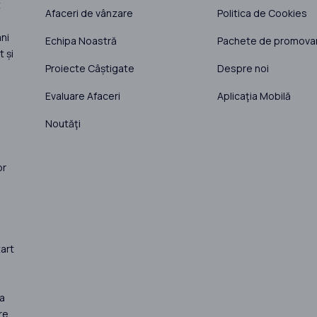
t
Afaceri de vânzare
Politica de Cookies
ni
Echipa Noastră
Pachete de promova
 și
Proiecte Câștigate
Despre noi
Evaluare Afaceri
Aplicaţia Mobilă
Noutăţi
or
art
la
re