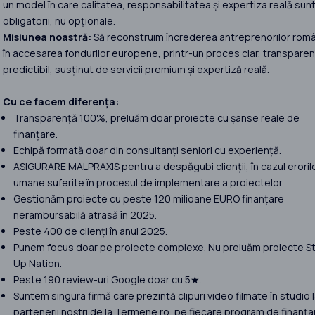
un model în care calitatea, responsabilitatea și expertiza reală sun
obligatorii, nu opționale.
Misiunea noastră:
Să reconstruim încrederea antreprenorilor româ
în accesarea fondurilor europene, printr-un proces clar, transparent
predictibil, susținut de servicii premium și expertiză reală.
Cu ce facem diferența:
Transparență 100%, preluăm doar proiecte cu șanse reale de
finanțare.
Echipă formată doar din consultanți seniori cu experiență.
ASIGURARE MALPRAXIS pentru a despăgubi clienții, în cazul eroril
umane suferite în procesul de implementare a proiectelor.
Gestionăm proiecte cu peste 120 milioane EURO finanțare
nerambursabilă atrasă în 2025.
Peste 400 de clienți în anul 2025.
Punem focus doar pe proiecte complexe. Nu preluăm proiecte St
Up Nation.
Peste 190 review-uri Google doar cu 5★.
Suntem singura firmă care prezintă clipuri video filmate în studio 
partenerii noștri de la Termene.ro, pe fiecare program de finanța