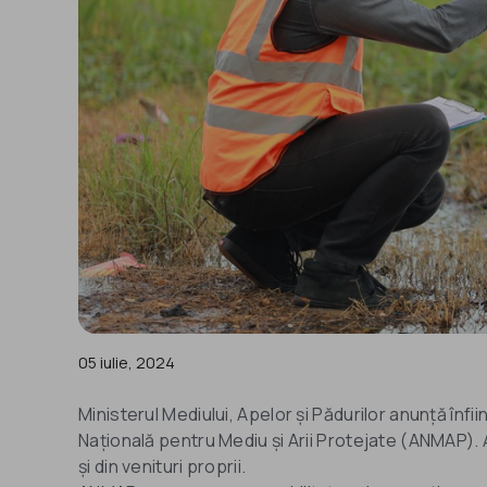
05 iulie, 2024
Ministerul Mediului, Apelor și Pădurilor anunță înf
Națională pentru Mediu și Arii Protejate (ANMAP). A
și din venituri proprii.