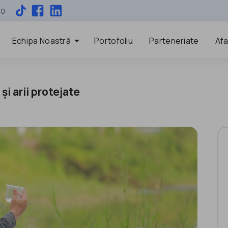
00
arrow_drop_down
Echipa Noastră
Portofoliu
Parteneriate
Afa
i arii protejate