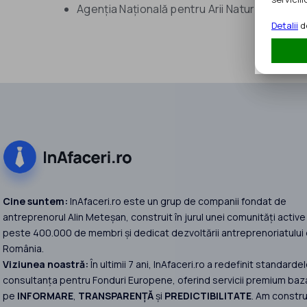
Agenția Națională pentru Arii Naturale Prote
Detalii
de
Cine suntem:
InAfaceri.ro este un grup de companii fondat de
antreprenorul Alin Meteșan, construit în jurul unei comunități active
peste 400.000 de membri și dedicat dezvoltării antreprenoriatului 
România.
Viziunea noastră:
În ultimii 7 ani, InAfaceri.ro a redefinit standardel
consultanța pentru Fonduri Europene, oferind servicii premium baz
pe
INFORMARE
,
TRANSPARENȚĂ
și
PREDICTIBILITATE
. Am constru