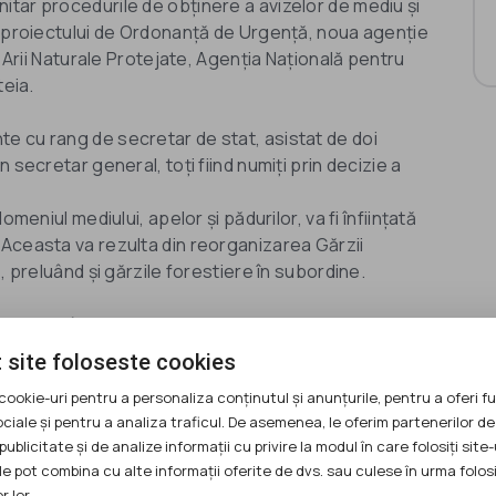
tar procedurile de obținere a avizelor de mediu și
m proiectului de Ordonanță de Urgență, noua agenție
u Arii Naturale Protejate, Agenția Națională pentru
teia.
e cu rang de secretar de stat, asistat de doi
 secretar general, toți fiind numiți prin decizie a
meniul mediului, apelor și pădurilor, va fi înființată
Aceasta va rezulta din reorganizarea Gărzii
, preluând și gărzile forestiere în subordine.
le Române" activitatea și personalul cu atribuții de
 site foloseste cookies
subordine următoarele instituții:
cookie-uri pentru a personaliza conținutul și anunțurile, pentru a oferi fu
ociale și pentru a analiza traficul. De asemenea, le oferim partenerilor de
 instituțiile din subordine: 1.882 posturi
publicitate și de analize informații cu privire la modul în care folosiți site-
ării”: 171 posturi
le pot combina cu alte informații oferite de dvs. sau culese în urma folosi
subordine: 1.007 posturi
r lor.