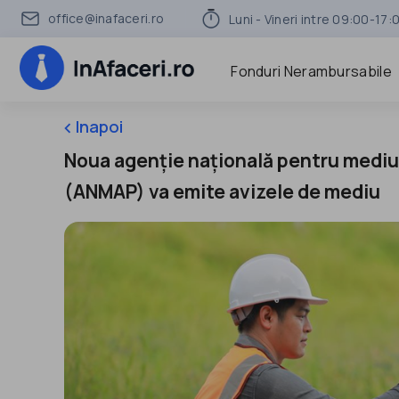
office@inafaceri.ro
Luni - Vineri intre 09:00-17:
Fonduri Nerambursabile
Inapoi
keyboard_arrow_left
Noua agenție națională pentru mediu ș
(ANMAP) va emite avizele de mediu