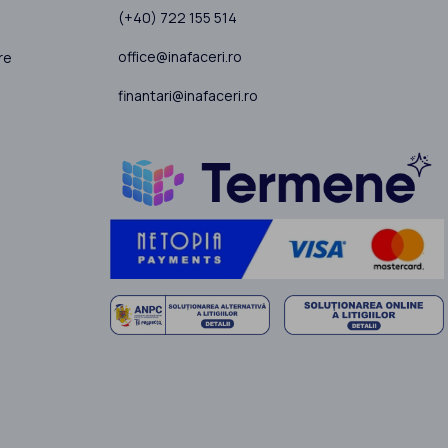
(+40) 722 155 514
office@inafaceri.ro
re
finantari@inafaceri.ro