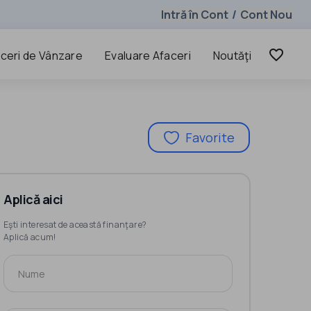
Intră în Cont
Cont Nou
/
favorite_border
ceri de Vânzare
Evaluare Afaceri
Noutăţi
Favorite
Aplică aici
Eşti interesat de această finanţare?
Aplică acum!