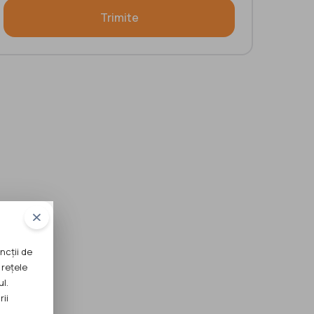
Trimite
ncții de
 rețele
ul.
rii