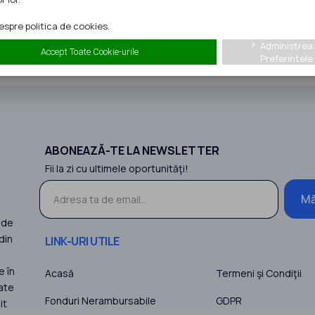
jate: 490 posturi
spre politica de cookies.
Administrea
keyboard_arrow_right
Accept Toate Cookie-urile
Preferintele
ABONEAZĂ-TE LA NEWSLETTER
Fii la zi cu ultimele oportunităţi!
Mă
 de
din
LINK-URI UTILE
e în
Acasă
Termeni şi Condiţii
ate
Fonduri Nerambursabile
GDPR
it