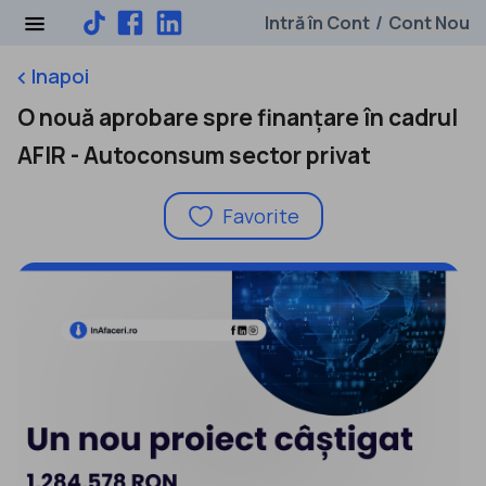
Intră în Cont
Cont Nou
/
Inapoi
keyboard_arrow_left
O nouă aprobare spre finanțare în cadrul
AFIR - Autoconsum sector privat
Favorite