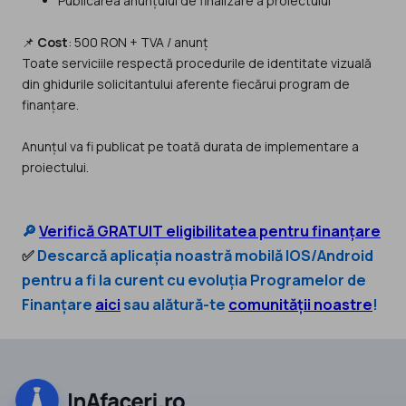
Publicarea anunțului de finalizare a proiectului
📌
Cost
: 500 RON + TVA / anunț
Toate serviciile respectă procedurile de identitate vizuală
din ghidurile solicitantului aferente fiecărui program de
finanțare.
Anunțul va fi publicat pe toată durata de implementare a
proiectului.
🔎
Verifică GRATUIT eligibilitatea pentru finanțare
✅
Descarcă aplicația noastră mobilă IOS/Android
pentru a fi la curent cu evoluția Programelor de
Finanțare
aici
sau alătură-te
comunității noastre
!