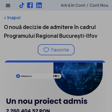
Intră în Cont
Cont Nou
/
Inapoi
keyboard_arrow_left
O nouă decizie de admitere în cadrul
Programului Regional București-Ilfov
Favorite