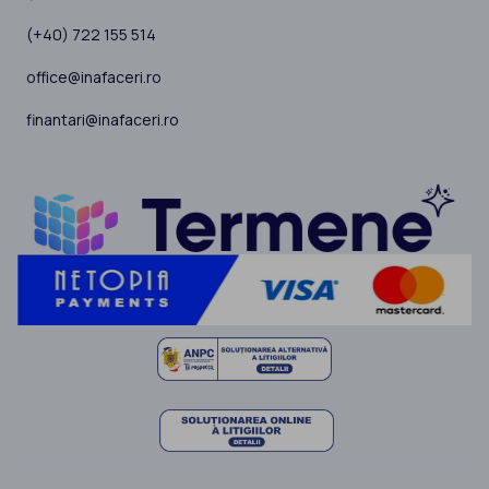
(+40) 722 155 514
office@inafaceri.ro
finantari@inafaceri.ro