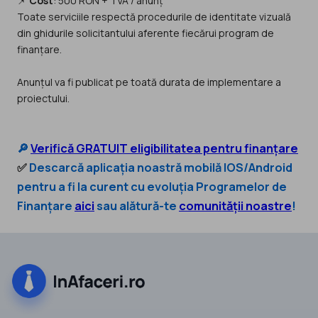
📌
Cost
: 500 RON + TVA / anunț
Toate serviciile respectă procedurile de identitate vizuală
din ghidurile solicitantului aferente fiecărui program de
finanțare.
Anunțul va fi publicat pe toată durata de implementare a
proiectului.
🔎
Verifică GRATUIT eligibilitatea pentru finanțare
✅
Descarcă aplicația noastră mobilă IOS/Android
pentru a fi la curent cu evoluția Programelor de
Finanțare
aici
sau alătură-te
comunității noastre
!