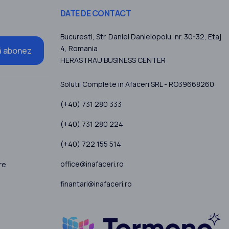
DATE DE CONTACT
Bucuresti
, Str. Daniel Danielopolu, nr. 30-32, Etaj
4,
Romania
 abonez
HERASTRAU BUSINESS CENTER
Solutii Complete in Afaceri SRL - RO39668260
(+40) 731 280 333
(+40) 731 280 224
(+40) 722 155 514
office@inafaceri.ro
re
finantari@inafaceri.ro