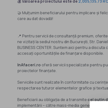
💰 Valoarea proiectului este de
2,005,135.73 R
🤝 Mulțumim beneficiarului pentru implicare și fe
care au dat dovadă!
📍 Pentru servicii de consultanță premium, oferite
ne vizitați la sediul nostru din București, Str. Da
BUSINESS CENTER. Suntem aici pentru a discuta cu
accesați oportunitățile de finanțare disponibile.
InAfaceri.ro
oferă servicii specializate pentru pub
proiectelor finanțate.
Serviciile sunt realizate în conformitate cu cerinț
respectarea tuturor elementelor grafice și textua
Beneficiarii au obligația de a transmite
cel puțin
implementării – către mass-media generalistă și/s