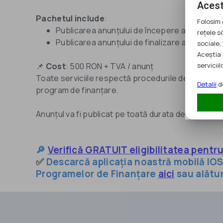
Acest
Pachetul include
:
Folosim 
Publicarea anunțului de începere a implement
rețele s
Publicarea anunțului de finalizare a proiectul
sociale, 
Aceștia 
serviciilo
📌
Cost
: 500 RON + TVA / anunț
Toate serviciile respectă procedurile de identitate 
Detalii
de
program de finanțare.
Anunțul va fi publicat pe toată durata de implemen
🔎
Verifică GRATUIT eligibilitatea pentr
✅
Descarcă aplicația noastră mobilă IOS
Programelor de Finanțare
aici
sau alătu