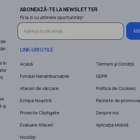
ABONEAZĂ-TE LA NEWSLETTER
Fii la zi cu ultimele oportunităţi!
Mă
 de
din
LINK-URI UTILE
e în
Acasă
Termeni şi Condiţii
ate
Fonduri Nerambursabile
GDPR
it
t
Afaceri de vânzare
Politica de Cookies
ni
Echipa Noastră
Pachete de promova
 și
Proiecte Câștigate
Despre noi
Evaluare Afaceri
Aplicaţia Mobilă
Noutăţi