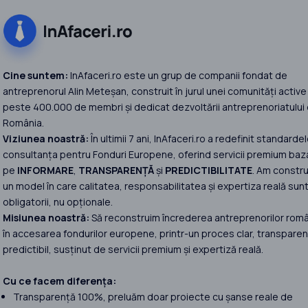
Cine suntem:
InAfaceri.ro este un grup de companii fondat de
antreprenorul Alin Meteșan, construit în jurul unei comunități active
peste 400.000 de membri și dedicat dezvoltării antreprenoriatului 
România.
Viziunea noastră:
În ultimii 7 ani, InAfaceri.ro a redefinit standardel
consultanța pentru Fonduri Europene, oferind servicii premium baz
pe
INFORMARE
,
TRANSPARENȚĂ
și
PREDICTIBILITATE
. Am constru
un model în care calitatea, responsabilitatea și expertiza reală sun
obligatorii, nu opționale.
Misiunea noastră:
Să reconstruim încrederea antreprenorilor româ
în accesarea fondurilor europene, printr-un proces clar, transparent
predictibil, susținut de servicii premium și expertiză reală.
Cu ce facem diferența:
Transparență 100%, preluăm doar proiecte cu șanse reale de