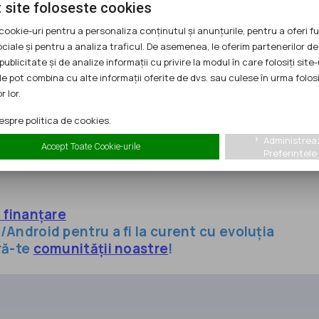
 site foloseste cookies
cookie-uri pentru a personaliza conținutul și anunțurile, pentru a oferi fu
ării proiectului
ociale și pentru a analiza traficul. De asemenea, le oferim partenerilor de
ui
publicitate și de analize informații cu privire la modul în care folosiți site-
le pot combina cu alte informații oferite de dvs. sau culese în urma folosi
r lor.
vizuală din ghidurile solicitantului aferente fiecărui
spre politica de cookies.
Administrea
keyboard_arrow_right
Accept Toate Cookie-urile
Preferintele
tare a proiectului.
u finanțare
/Android pentru a fi la curent cu evoluția
ră-te
comunității noastre
!