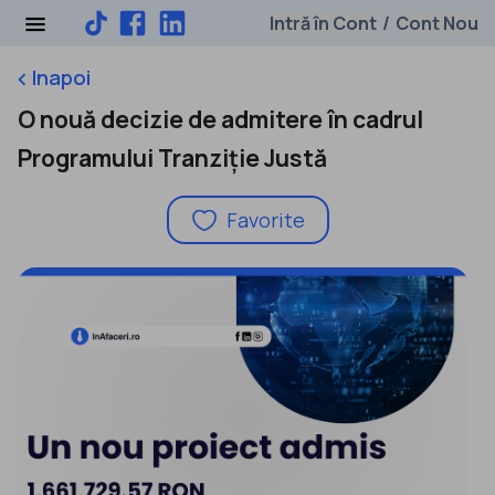
Intră în Cont
Cont Nou
/
Inapoi
keyboard_arrow_left
O nouă decizie de admitere în cadrul
Programului Tranziție Justă
Favorite