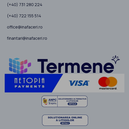
(+40) 731 280 224
(+40) 722 155 514
office@inafaceri.ro
finantari@inafaceri.ro