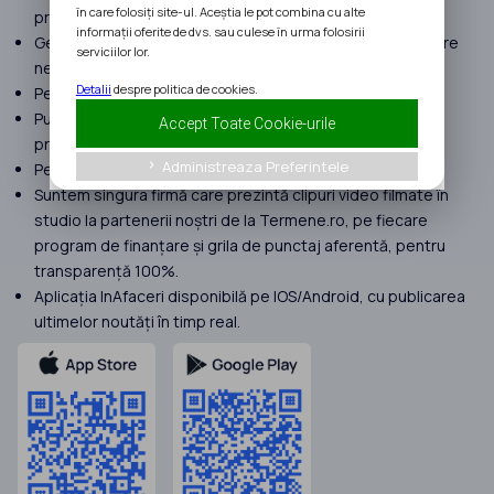
în care folosiți site-ul. Aceștia le pot combina cu alte
proiectelor.
informații oferite de dvs. sau culese în urma folosirii
Gestionăm proiecte cu peste 120 milioane EURO finanțare
serviciilor lor.
nerambursabilă atrasă în 2025.
Detalii
despre politica de cookies.
Peste 400 de clienți în anul 2025.
Punem focus doar pe proiecte complexe. Nu preluăm
Accept Toate Cookie-urile
proiecte Start Up Nation.
Administreaza Preferintele
keyboard_arrow_right
Peste 190 review-uri Google doar cu 5★.
Suntem singura firmă care prezintă clipuri video filmate în
studio la partenerii noștri de la Termene.ro, pe fiecare
program de finanțare și grila de punctaj aferentă, pentru
transparență 100%.
Aplicația InAfaceri disponibilă pe IOS/Android, cu publicarea
ultimelor noutăți în timp real.