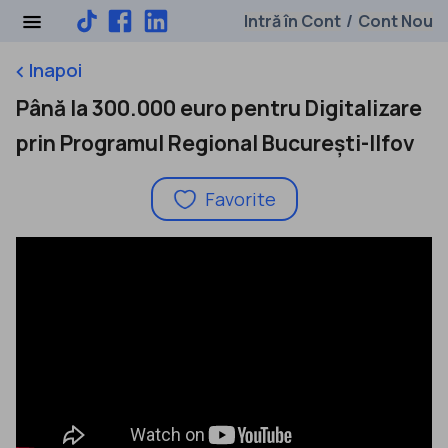
Intră în Cont
Cont Nou
/
Inapoi
keyboard_arrow_left
Până la 300.000 euro pentru Digitalizare
prin Programul Regional București-Ilfov
Favorite