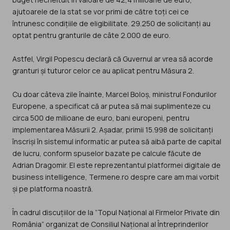
ajutoarele de la stat se vor primi de către toți cei ce
întrunesc condițiile de eligibilitate. 29.250 de solicitanți au
optat pentru granturile de câte 2.000 de euro.
Astfel, Virgil Popescu declară că Guvernul ar vrea să acorde
granturi și tuturor celor ce au aplicat pentru Măsura 2.
Cu doar câteva zile înainte, Marcel Boloș, ministrul Fondurilor
Europene, a specificat că ar putea să mai suplimenteze cu
circa 500 de milioane de euro, bani europeni, pentru
implementarea Măsurii 2. Așadar, primii 15.998 de solicitanți
înscriși în sistemul informatic ar putea să aibă parte de capital
de lucru, conform spuselor bazate pe calcule făcute de
Adrian Dragomir. El este reprezentantul platformei digitale de
business intelligence, Termene.ro despre care am mai vorbit
și pe platforma noastră.
În cadrul discuțiilor de la ”Topul Național al Firmelor Private din
România” organizat de Consiliul Național al Întreprinderilor