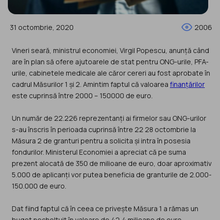
31 octombrie, 2020
2006
Vineri seară, ministrul economiei, Virgil Popescu, anunță când
are în plan să ofere ajutoarele de stat pentru ONG-urile, PFA-
urile, cabinetele medicale ale căror cereri au fost aprobate în
cadrul Măsurilor 1 și 2. Amintim faptul că valoarea
finanțărilor
este cuprinsă între 2000 – 150000 de euro.
Un număr de 22.226 reprezentanți ai firmelor sau ONG-urilor
s-au înscris în perioada cuprinsă între 22 28 octombrie la
Măsura 2 de granturi pentru a solicita și intra în posesia
fondurilor. Ministerul Economiei a apreciat că pe suma
prezent alocată de 350 de milioane de euro, doar aproximativ
5.000 de aplicanți vor putea beneficia de granturile de 2.000-
150.000 de euro.
Dat fiind faptul că în ceea ce privește Măsura 1 a rămas un
buget necheltuit în valoare de 42,4 milioane de euro,