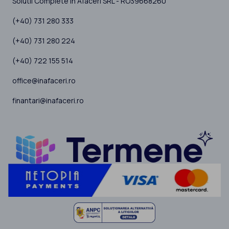
Solutii Complete in Afaceri SRL - RO39668260
(+40) 731 280 333
(+40) 731 280 224
(+40) 722 155 514
office@inafaceri.ro
finantari@inafaceri.ro