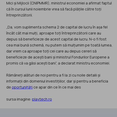
Mici și Mijlocii (CNIPMMR), ministrul economiei a afirmat faptul
că în cursul lunii noiembrie vrea să facă plățile către toți
întreprinzătorii.
„Da, vom suplimenta schema 2 de capital de lucru în așa fel
încât cât mai mulți, aproape toți întreprinzătorii care au
depus să beneficieze de acest capital de lucru. N-o fi fost
cea mai bună schemă, nu putem să mulțumim pe toată lumea,
dar vrem ca aproape toți cei care au depus cereri să
beneficieze de acești bani și ministrul Fondurilor Europene a
promis că va găsi acești bani”, a declarat ministru economiei.
Rămâneți alături de noi pentru a fi la zi cu noile detalii și
informații din domeniul investițiilor, dar și pentru a beneficia
de
oportunițăți
ce apar din ce în ce mai des
sursa imagine:
playtech.ro