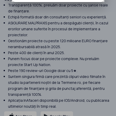
Transparență 100%, preluăm doar proiecte cu șanse reale
de finanțare.
Echipă formată doar din consultanți seniori cu experiență.
ASIGURARE MALPRAXIS pentru a despăgubi clienții, în cazul
erorilor umane suferite în procesul de implementare a
proiectelor.
Gestionăm proiecte cu peste 120 milioane EURO finanțare
nerambursabilă atrasă în 2025.
Peste 400 de clienți în anul 2025.
Punem focus doar pe proiecte complexe. Nu preluăm
proiecte Start Up Nation.
Peste 190 review-uri Google doar cu 5★.
Suntem singura firmă care prezintă clipuri video filmate în
studio la partenerii noștri de la Termene.ro, pe fiecare
program de finanțare și grila de punctaj aferentă, pentru
transparență 100%.
Aplicația InAfaceri disponibilă pe IOS/Android, cu publicarea
ultimelor noutăți în timp real.