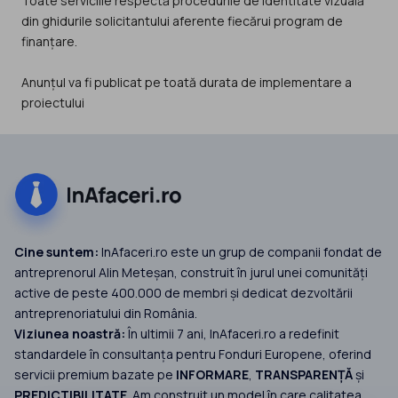
Toate serviciile respectă procedurile de identitate vizuală
din ghidurile solicitantului aferente fiecărui program de
finanțare.
Anunțul va fi publicat pe toată durata de implementare a
proiectului
Cine suntem:
InAfaceri.ro este un grup de companii fondat de
antreprenorul Alin Meteșan, construit în jurul unei comunități
active de peste 400.000 de membri și dedicat dezvoltării
antreprenoriatului din România.
Viziunea noastră:
În ultimii 7 ani, InAfaceri.ro a redefinit
standardele în consultanța pentru Fonduri Europene, oferind
servicii premium bazate pe
INFORMARE
,
TRANSPARENȚĂ
și
PREDICTIBILITATE
. Am construit un model în care calitatea,