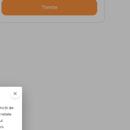
Trimite
ncții de
 rețele
ul.
rii