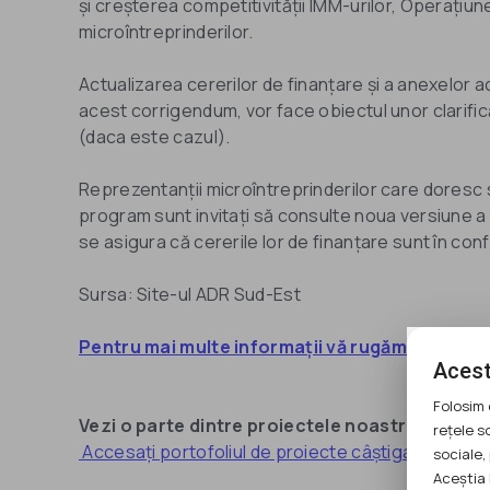
și creșterea competitivității IMM-urilor, Operațiun
microîntreprinderilor.
Actualizarea cererilor de finanțare și a anexelor 
acest corrigendum, vor face obiectul unor clarific
(daca este cazul).
Reprezentanții microîntreprinderilor care doresc
program sunt invitați să consulte noua versiune a G
se asigura că cererile lor de finanțare sunt în con
Sursa: Site-ul ADR Sud-Est
Pentru mai multe informații vă rugăm să acces
Acest
Folosim 
Vezi o parte dintre proiectele noastre câștiga
rețele s
Accesați portofoliul de proiecte câștigate aici
sociale, 
Aceștia 