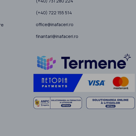
(+40) 731 280 224
(+40) 722 155 514
office@inafaceri.ro
re
finantari@inafaceri.ro