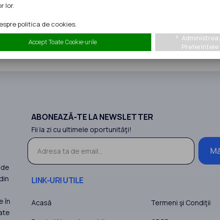
r lor.
proiecte
ne puteți contacta la
:
spre politica de cookies.
Administrea
keyboard_arrow_right
Accept Toate Cookie-urile
Preferintele
ABONEAZĂ-TE LA NEWSLETTER
Fii la zi cu ultimele oportunităţi!
Mă
 de
din
LINK-URI UTILE
e în
Acasă
Termeni şi Condiţii
ate