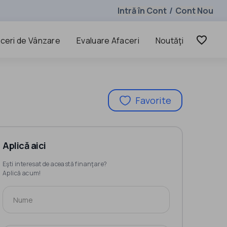
Intră în Cont
Cont Nou
/
favorite_border
ceri de Vânzare
Evaluare Afaceri
Noutăţi
Favorite
Aplică aici
Eşti interesat de această finanţare?
Aplică acum!