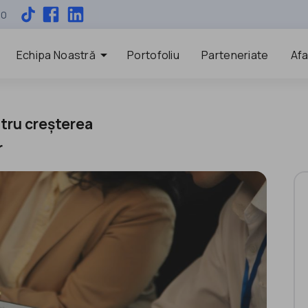
00
arrow_drop_down
Echipa Noastră
Portofoliu
Parteneriate
Afa
tru creșterea
r