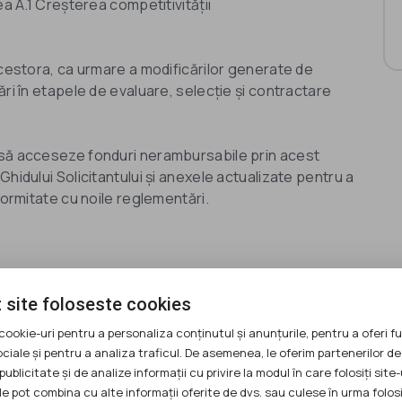
ea A.1 Creșterea competitivității
acestora, ca urmare a modificărilor generate de
ări în etapele de evaluare, selecție și contractare
 să acceseze fonduri nerambursabile prin acest
hidului Solicitantului și anexele actualizate pentru a
formitate cu noile reglementări.
ați sinteza Ghidului
 site foloseste cookies
cookie-uri pentru a personaliza conținutul și anunțurile, pentru a oferi fu
te!
ociale și pentru a analiza traficul. De asemenea, le oferim partenerilor de
publicitate și de analize informații cu privire la modul în care folosiți site-
le pot combina cu alte informații oferite de dvs. sau culese în urma folosi