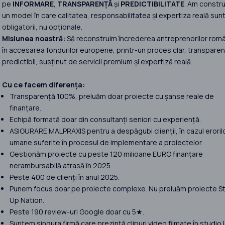
pe
INFORMARE
,
TRANSPARENȚĂ
și
PREDICTIBILITATE
. Am constru
un model în care calitatea, responsabilitatea și expertiza reală sun
obligatorii, nu opționale.
Misiunea noastră:
Să reconstruim încrederea antreprenorilor româ
în accesarea fondurilor europene, printr-un proces clar, transparent
predictibil, susținut de servicii premium și expertiză reală.
Cu ce facem diferența:
Transparență 100%, preluăm doar proiecte cu șanse reale de
finanțare.
Echipă formată doar din consultanți seniori cu experiență.
ASIGURARE MALPRAXIS pentru a despăgubi clienții, în cazul eroril
umane suferite în procesul de implementare a proiectelor.
Gestionăm proiecte cu peste 120 milioane EURO finanțare
nerambursabilă atrasă în 2025.
Peste 400 de clienți în anul 2025.
Punem focus doar pe proiecte complexe. Nu preluăm proiecte St
Up Nation.
Peste 190 review-uri Google doar cu 5★.
Suntem singura firmă care prezintă clipuri video filmate în studio 