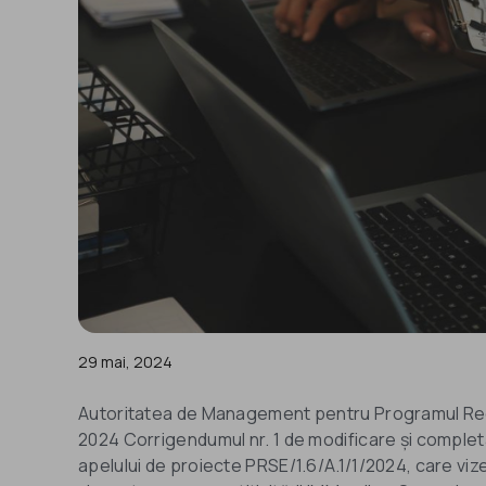
29 mai, 2024
Autoritatea de Management pentru Programul Regi
2024 Corrigendumul nr. 1 de modificare și completa
apelului de proiecte PRSE/1.6/A.1/1/2024, care vize