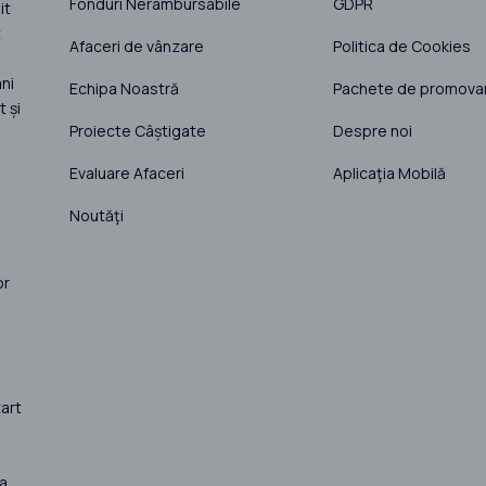
Fonduri Nerambursabile
GDPR
it
t
Afaceri de vânzare
Politica de Cookies
ni
Echipa Noastră
Pachete de promova
 și
Proiecte Câștigate
Despre noi
Evaluare Afaceri
Aplicaţia Mobilă
Noutăţi
or
art
la