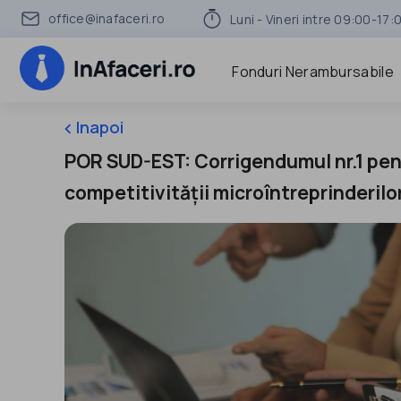
office@inafaceri.ro
Luni - Vineri intre 09:00-17:
Fonduri Nerambursabile
Inapoi
keyboard_arrow_left
POR SUD-EST: Corrigendumul nr.1 pen
competitivității microîntreprinderilo