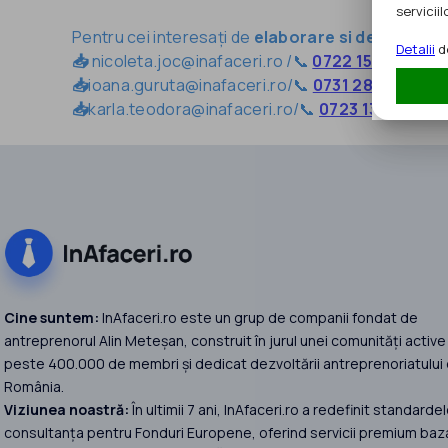
serviciilo
Pentru cei interesați de
elaborare si depunere 
Detalii
de
📥
nicoleta.joc@inafaceri.ro /📞
0722 155 514
📥
ioana.guruta@inafaceri.ro/📞
0731 280 333
📥
karla.teodora@inafaceri.ro/📞
0723 131 131
Cine suntem:
InAfaceri.ro este un grup de companii fondat de
antreprenorul Alin Meteșan, construit în jurul unei comunități active
peste 400.000 de membri și dedicat dezvoltării antreprenoriatului 
România.
Viziunea noastră:
În ultimii 7 ani, InAfaceri.ro a redefinit standardel
consultanța pentru Fonduri Europene, oferind servicii premium baz