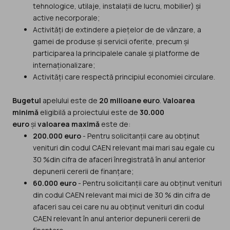
tehnologice, utilaje, instalații de lucru, mobilier) și
active necorporale;
Activități de extindere a piețelor de de vânzare, a
gamei de produse și servicii oferite, precum și
participarea la principalele canale și platforme de
internaționalizare;
Activități care respectă principiul economiei circulare.
Bugetul
apelului este de
20 milioane euro
.
Valoarea
minimă
eligibilă a proiectului este de
30.000
euro
și
valoarea maximă
este de:
200.000 euro
- Pentru solicitanții care au obținut
venituri din codul CAEN relevant mai mari sau egale cu
30 %din cifra de afaceri înregistrată în anul anterior
depunerii cererii de finanțare;
60.000 euro
- Pentru solicitanții care au obținut venituri
din codul CAEN relevant mai mici de 30 % din cifra de
afaceri sau cei care nu au obținut venituri din codul
CAEN relevant în anul anterior depunerii cererii de