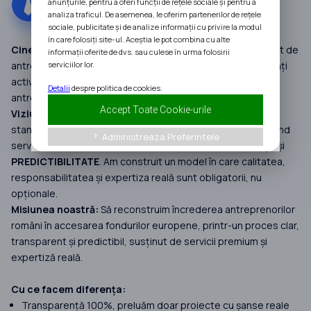
anunțurile, pentru a oferi funcții de rețele sociale și pentru a
analiza traficul. De asemenea, le oferim partenerilor de rețele
sociale, publicitate și de analize informații cu privire la modul
în care folosiți site-ul. Aceștia le pot combina cu alte
Cine suntem:
InAfaceri.ro este un grup de companii fondat de
informații oferite de dvs. sau culese în urma folosirii
serviciilor lor.
antreprenorul Alin Meteșan, construit în jurul unei comunități
active de peste 400.000 de membri și dedicat dezvoltării
Detalii
despre politica de cookies.
antreprenoriatului din România.
Accept Toate Cookie-urile
Viziunea noastră:
În ultimii 7 ani, InAfaceri.ro a redefinit
standardele în consultanța pentru Fonduri Europene, oferind
Administreaza Preferintele
keyboard_arrow_right
servicii premium bazate pe
INFORMARE
,
TRANSPARENȚĂ
și
PREDICTIBILITATE
. Am construit un model în care calitatea,
responsabilitatea și expertiza reală sunt obligatorii, nu
opționale.
Misiunea noastră:
Să reconstruim încrederea antreprenorilor
români în accesarea fondurilor europene, printr-un proces clar,
transparent și predictibil, susținut de servicii premium și
expertiză reală.
Cu ce facem diferența:
Transparență 100%, preluăm doar proiecte cu șanse reale