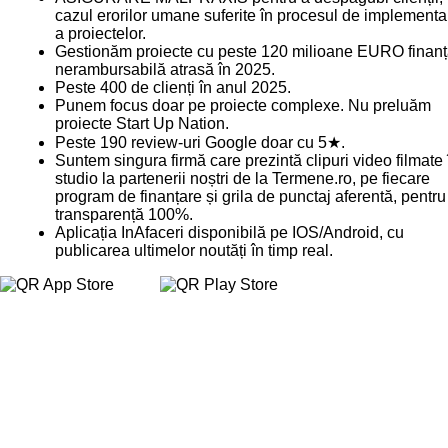
cazul erorilor umane suferite în procesul de implementa
a proiectelor.
Gestionăm proiecte cu peste 120 milioane EURO finanț
nerambursabilă atrasă în 2025.
Peste 400 de clienți în anul 2025.
Punem focus doar pe proiecte complexe. Nu preluăm
proiecte Start Up Nation.
Peste 190 review-uri Google doar cu 5★.
Suntem singura firmă care prezintă clipuri video filmate 
studio la partenerii noștri de la Termene.ro, pe fiecare
program de finanțare și grila de punctaj aferentă, pentru
transparență 100%.
Aplicația InAfaceri disponibilă pe IOS/Android, cu
publicarea ultimelor noutăți în timp real.