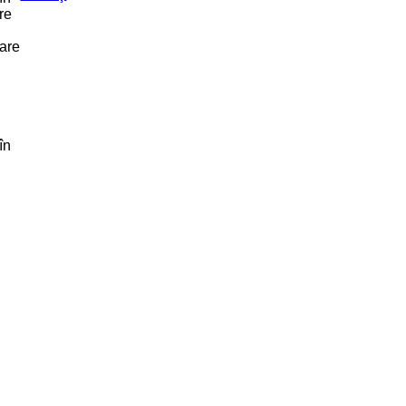
re
are
în