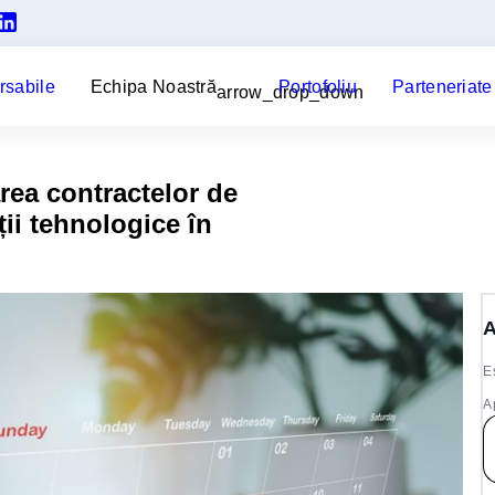
rsabile
Echipa Noastră
Portofoliu
Parteneriate
arrow_drop_down
rea contractelor de
ții tehnologice în
A
E
A