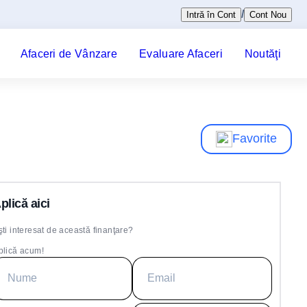
/
Intră în Cont
Cont Nou
Afaceri de Vânzare
Evaluare Afaceri
Noutăţi
Favorite
plică aici
şti interesat de această finanţare?
plică acum!