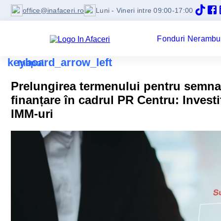
office@inafaceri.ro
Luni - Vineri intre 09:00-17:00
Fonduri Nerambu
keyboard_arrow_left
Inapoi
Prelungirea termenului pentru semna
finanțare în cadrul PR Centru: Investi
IMM-uri