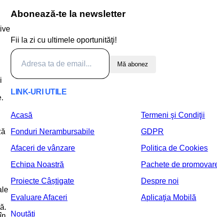
Abonează-te la newsletter
tive
Fii la zi cu ultimele oportunităţi!
Mă abonez
i
LINK-URI UTILE
e.
Acasă
Termeni şi Condiţii
Fonduri Nerambursabile
GDPR
ză
Afaceri de vânzare
Politica de Cookies
Echipa Noastră
Pachete de promovar
Proiecte Câștigate
Despre noi
ale
Evaluare Afaceri
Aplicaţia Mobilă
ă.
Noutăţi
în