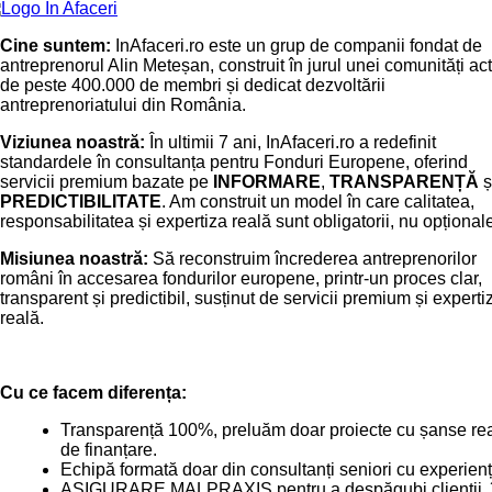
Cine suntem:
InAfaceri.ro este un grup de companii fondat de
antreprenorul Alin Meteșan, construit în jurul unei comunități ac
de peste 400.000 de membri și dedicat dezvoltării
antreprenoriatului din România.
Viziunea noastră:
În ultimii 7 ani, InAfaceri.ro a redefinit
standardele în consultanța pentru Fonduri Europene, oferind
servicii premium bazate pe
INFORMARE
,
TRANSPARENȚĂ
ș
PREDICTIBILITATE
. Am construit un model în care calitatea,
responsabilitatea și expertiza reală sunt obligatorii, nu opțional
Misiunea noastră:
Să reconstruim încrederea antreprenorilor
români în accesarea fondurilor europene, printr-un proces clar,
transparent și predictibil, susținut de servicii premium și experti
reală.
Cu ce facem diferența:
Transparență 100%, preluăm doar proiecte cu șanse re
de finanțare.
Echipă formată doar din consultanți seniori cu experienț
ASIGURARE MALPRAXIS pentru a despăgubi clienții, 