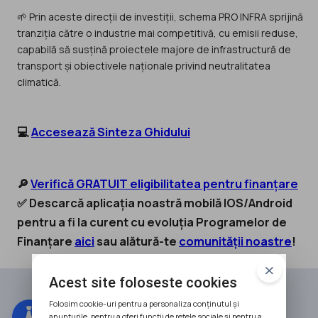
🌱 Prin aceste direcții de investiții, schema PRO INFRA sprijină
tranziția către o industrie mai competitivă, cu emisii reduse,
capabilă să susțină proiectele majore de infrastructură de
transport și obiectivele naționale privind neutralitatea
climatică.
💻
Accesează Sinteza Ghidului
🔎
Verifică GRATUIT eligibilitatea pentru finanțare
✅ Descarcă aplicația noastră mobilă IOS/Android
pentru a fi la curent cu evoluția Programelor de
Finanțare
aici
sau alătură-te
comunității noastre
!
Acest site foloseste cookies
Folosim cookie-uri pentru a personaliza conținutul și
anunțurile, pentru a oferi funcții de rețele sociale și pentru a