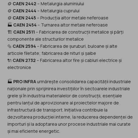
🪙
CAEN 2442
– Metalurgia aluminiului
🪙
CAEN 2444
– Metalurgia cuprului
🪙
CAEN 2445
– Producția altor metale neferoase
🏭
CAEN 2454
– Turnarea altor metale neferoase
🏗️
CAEN 2511
– Fabricarea de construcții metalice și părți
componente ale structurilor metalice
🔩
CAEN 2594
– Fabricarea de șuruburi, buloane și alte
articole filetate; fabricarea de nituri și șaibe
🔌
CAEN 2732
– Fabricarea altor fire și cabluri electrice și
electronice
🏭
PRO INFRA
urmărește consolidarea capacității industriale
naționale prin sprijinirea investițiilor în sectoarele industriale
grele și în industria materialelor de construcții, esențiale
pentru lanțul de aprovizionare al proiectelor majore de
infrastructură de transport. Inițiativa contribuie la
dezvoltarea producției interne, la reducerea dependenței de
importuri și la adoptarea unor procese industriale mai curate
și mai eficiente energetic.