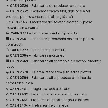
🔥
CAEN 2320
– Fabricarea de produse refractare
🧱
CAEN 2332
– Fabricarea cărămizilor, țiglelor și altor
produse pentru construcții, din argilă arsă
⚡
CAEN 2343
– Fabricarea de izolatori electrici și piese
izolante din ceramică
🏭
CAEN 2352
– Fabricarea varului și ipsosului
🏢
CAEN 2361
– Fabricarea produselor din beton pentru
construcții
🏗️
CAEN 2363
– Fabricarea betonului
🧱
CAEN 2364
– Fabricarea mortarului
🏢
CAEN 2369
– Fabricarea altor articole din beton, ciment și
ipsos
🪨
CAEN 2370
– Tăierea, fasonarea și finisarea pietrei
🔬
CAEN 2399
– Fabricarea altor produse din minerale
nemetalice, n.c.a.
⚙️
CAEN 2431
– Tragere la rece a barelor
⚙️
CAEN 2432
– Laminare la rece a benzilor înguste
⚙️
CAEN 2433
– Producția de profile obținute la rece
⚙️
CAEN 2434
– Trefilarea firelor la rece