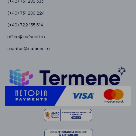
(+40) 731 280 333
(+40) 731 280 224
(+40) 722 155 514
office@inafaceri.ro
finantari@inafaceri.ro