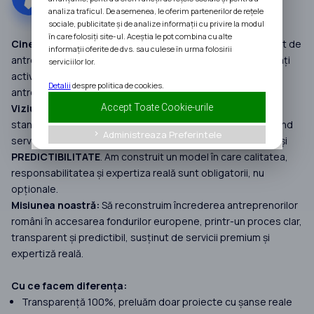
analiza traficul. De asemenea, le oferim partenerilor de rețele
sociale, publicitate și de analize informații cu privire la modul
în care folosiți site-ul. Aceștia le pot combina cu alte
Cine suntem:
InAfaceri.ro este un grup de companii fondat de
informații oferite de dvs. sau culese în urma folosirii
antreprenorul Alin Meteșan, construit în jurul unei comunități
serviciilor lor.
active de peste 400.000 de membri și dedicat dezvoltării
Detalii
despre politica de cookies.
antreprenoriatului din România.
Accept Toate Cookie-urile
Viziunea noastră:
În ultimii 7 ani, InAfaceri.ro a redefinit
standardele în consultanța pentru Fonduri Europene, oferind
Administreaza Preferintele
keyboard_arrow_right
servicii premium bazate pe
INFORMARE
,
TRANSPARENȚĂ
și
PREDICTIBILITATE
. Am construit un model în care calitatea,
responsabilitatea și expertiza reală sunt obligatorii, nu
opționale.
Misiunea noastră:
Să reconstruim încrederea antreprenorilor
români în accesarea fondurilor europene, printr-un proces clar,
transparent și predictibil, susținut de servicii premium și
expertiză reală.
Cu ce facem diferența:
Transparență 100%, preluăm doar proiecte cu șanse reale