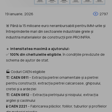
19 ianuarie, 2026
2797
🚨 Până la 15 milioane euro nerambursabili pentru IMM-urile și
întreprinderile mari din sectoarele industriale grele și
industria materialelor de construcții prin PRO INFRA.
🔹
Intensitatea maximă a ajutorului:
✅
100% din cheltuielile eligibile
, în condițiile prevăzute de
schema de ajutor de stat.
🏭 Coduri CAEN eligibile
🏗️
CAEN 0811
– Extracția pietrei ornamentale și a pietrei
pentru construcții, extracția pietrei calcaroase, ghipsului,
cretei și a ardeziei
🏗️
CAEN 0812
– Extracția pietrișului și nisipului, extracția
argilei și caolinului
🧪
CAEN 2221
– Fabricarea plăcilor, foliilor, tuburilor și profilelor
din material plastic