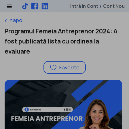
Intră în Cont
Cont Nou
/
Inapoi
keyboard_arrow_left
Programul Femeia Antreprenor 2024: A
fost publicată lista cu ordinea la
evaluare
Favorite