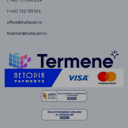
(+40) 722 155 514
office@inafaceri.ro
finantari@inafaceri.ro