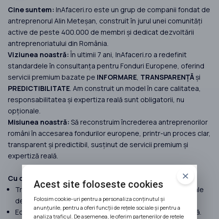
Cine suntem:
InAfaceri.ro este un grup de companii fondat de
antreprenorul Alin Meteșan, construit în jurul unei comunități
active de peste 400.000 de membri și dedicat dezvoltării
antreprenoriatului din România.
Viziunea noastră:
În ultimii 7 ani, InAfaceri.ro a redefinit
standardele în consultanța pentru Fonduri Europene, oferind
servicii premium bazate pe
INFORMARE
,
TRANSPARENȚĂ
și
PREDICTIBILITATE
. Am construit un model în care calitatea,
responsabilitatea și expertiza reală sunt obligatorii, nu
opționale.
Misiunea noastră:
Să reconstruim încrederea antreprenorilor
români în accesarea fondurilor europene, printr-un proces clar,
transparent și predictibil, susținut de servicii premium și
expertiză reală.
Cu ce facem diferența:
Acest site foloseste cookies
Transparență 100%, preluăm doar proiecte cu șanse reale
Folosim cookie-uri pentru a personaliza conținutul și
de finanțare.
anunțurile, pentru a oferi funcții de rețele sociale și pentru a
Echipă formată doar din consultanți seniori cu experiență.
analiza traficul. De asemenea, le oferim partenerilor de rețele