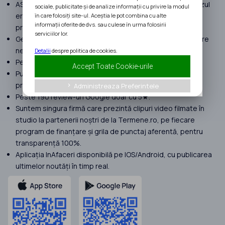
ASIGURARE MALPRAXIS pentru a despăgubi clienții, în cazul
sociale, publicitate și de analize informații cu privire la modul
erorilor umane suferite în procesul de implementare a
în care folosiți site-ul. Aceștia le pot combina cu alte
informații oferite de dvs. sau culese în urma folosirii
proiectelor.
serviciilor lor.
Gestionăm proiecte cu peste 120 milioane EURO finanțare
nerambursabilă atrasă în 2025.
Detalii
despre politica de cookies.
Peste 400 de clienți în anul 2025.
Accept Toate Cookie-urile
Punem focus doar pe proiecte complexe. Nu preluăm
proiecte Start Up Nation.
Administreaza Preferintele
keyboard_arrow_right
Peste 190 review-uri Google doar cu 5★.
Suntem singura firmă care prezintă clipuri video filmate în
studio la partenerii noștri de la Termene.ro, pe fiecare
program de finanțare și grila de punctaj aferentă, pentru
transparență 100%.
Aplicația InAfaceri disponibilă pe IOS/Android, cu publicarea
ultimelor noutăți în timp real.