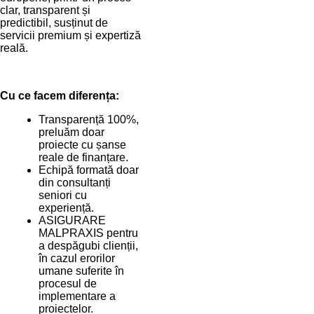
clar, transparent și
predictibil, susținut de
servicii premium și expertiză
reală.
Cu ce facem diferența:
Transparență 100%,
preluăm doar
proiecte cu șanse
reale de finanțare.
Echipă formată doar
din consultanți
seniori cu
experiență.
ASIGURARE
MALPRAXIS pentru
a despăgubi clienții,
în cazul erorilor
umane suferite în
procesul de
implementare a
proiectelor.