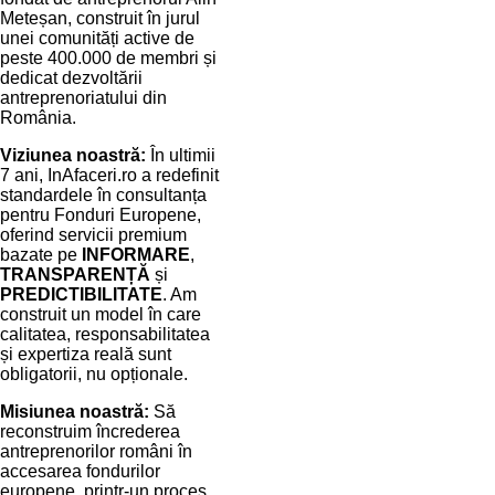
Meteșan, construit în jurul
unei comunități active de
peste 400.000 de membri și
dedicat dezvoltării
antreprenoriatului din
România.
Viziunea noastră:
În ultimii
7 ani, InAfaceri.ro a redefinit
standardele în consultanța
pentru Fonduri Europene,
oferind servicii premium
bazate pe
INFORMARE
,
TRANSPARENȚĂ
și
PREDICTIBILITATE
. Am
construit un model în care
calitatea, responsabilitatea
și expertiza reală sunt
obligatorii, nu opționale.
Misiunea noastră:
Să
reconstruim încrederea
antreprenorilor români în
accesarea fondurilor
europene, printr-un proces