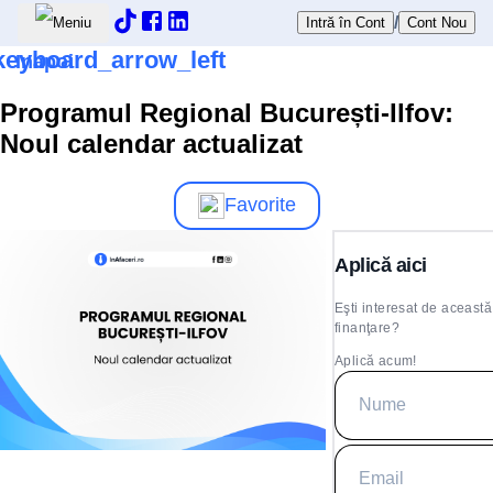
/
Intră în Cont
Cont Nou
keyboard_arrow_left
Inapoi
Programul Regional București-Ilfov:
Noul calendar actualizat
Favorite
Aplică aici
Eşti interesat de această
finanţare?
Aplică acum!