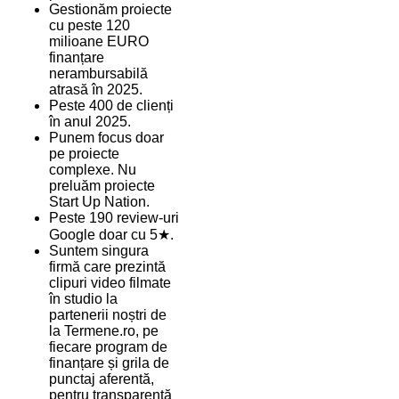
Gestionăm proiecte
cu peste 120
milioane EURO
finanțare
nerambursabilă
atrasă în 2025.
Peste 400 de clienți
în anul 2025.
Punem focus doar
pe proiecte
complexe. Nu
preluăm proiecte
Start Up Nation.
Peste 190 review-uri
Google doar cu 5★.
Suntem singura
firmă care prezintă
clipuri video filmate
în studio la
partenerii noștri de
la Termene.ro, pe
fiecare program de
finanțare și grila de
punctaj aferentă,
pentru transparență