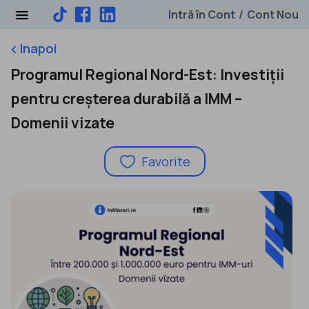
Intră în Cont
Cont Nou
/
Inapoi
keyboard_arrow_left
Programul Regional Nord-Est: Investiții
pentru creșterea durabilă a IMM –
Domenii vizate
Favorite