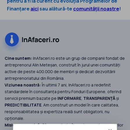
pentru a fi la curent cu evoluția Programelor de
Finanțare
aici
sau alătură-te
comunității noastre
!
Cine suntem:
InAfaceri.ro este un grup de companii fondat de
antreprenorul Alin Meteșan, construit în jurul unei comunități
active de peste 400.000 de membri și dedicat dezvoltării
antreprenoriatului din România.
Viziunea noastră:
În ultimii 7 ani, InAfaceri.ro a redefinit
standardele în consultanța pentru Fonduri Europene, oferind
servicii premium bazate pe
INFORMARE
,
TRANSPARENȚĂ
și
PREDICTIBILITATE
. Am construit un model în care calitatea,
responsabilitatea și expertiza reală sunt obligatorii, nu
opționale.
Misiunea noastră:
Să reconstruim încrederea antreprenorilor