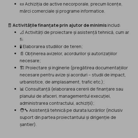
📜 Achiziția de active necorporale, precum licențe,
mărci comerciale și programe informatice.
🧾
Activitățile finanțate prin ajutor de minimis
includ:
📐 Activități de proiectare și asistență tehnică, cum ar
fi:
🧪 Elaborarea studiilor de teren;
📄 Obținerea avizelor, acordurilor și autorizațiilor
necesare;
🏗️ Proiectare și inginerie (pregătirea documentațiilor
necesare pentru avize și acorduri – studii de impact,
urbanistice, de amplasament, trafic etc.);
📊 Consultanță (elaborarea cererii de finanțare sau
planului de afaceri, managementul execuției,
administrarea contractului, achiziții);
🧑‍🔧 Asistență tehnică pe durata lucrărilor (inclusiv
suport din partea proiectantului și dirigenție de
șantier).