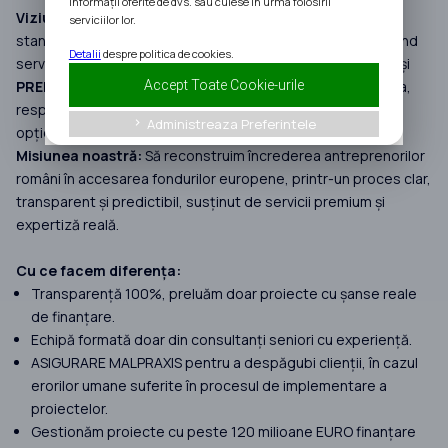
informații oferite de dvs. sau culese în urma folosirii
Viziunea noastră:
În ultimii 7 ani, InAfaceri.ro a redefinit
serviciilor lor.
standardele în consultanța pentru Fonduri Europene, oferind
Detalii
despre politica de cookies.
servicii premium bazate pe
INFORMARE
,
TRANSPARENȚĂ
și
Accept Toate Cookie-urile
PREDICTIBILITATE
. Am construit un model în care calitatea,
responsabilitatea și expertiza reală sunt obligatorii, nu
Administreaza Preferintele
keyboard_arrow_right
opționale.
Misiunea noastră:
Să reconstruim încrederea antreprenorilor
români în accesarea fondurilor europene, printr-un proces clar,
transparent și predictibil, susținut de servicii premium și
expertiză reală.
Cu ce facem diferența:
Transparență 100%, preluăm doar proiecte cu șanse reale
de finanțare.
Echipă formată doar din consultanți seniori cu experiență.
ASIGURARE MALPRAXIS pentru a despăgubi clienții, în cazul
erorilor umane suferite în procesul de implementare a
proiectelor.
Gestionăm proiecte cu peste 120 milioane EURO finanțare