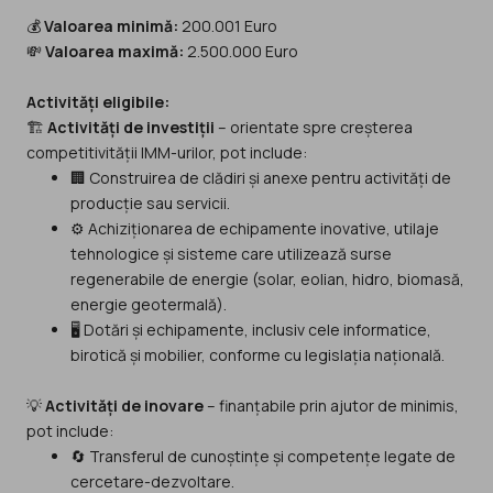
💰
Valoarea minimă:
200.001 Euro
💸
Valoarea maximă:
2.500.000 Euro
Activități eligibile:
🏗️
Activități de investiții
– orientate spre creșterea
competitivității IMM-urilor, pot include:
🏢 Construirea de clădiri și anexe pentru activități de
producție sau servicii.
⚙️ Achiziționarea de echipamente inovative, utilaje
tehnologice și sisteme care utilizează surse
regenerabile de energie (solar, eolian, hidro, biomasă,
energie geotermală).
🖥️ Dotări și echipamente, inclusiv cele informatice,
birotică și mobilier, conforme cu legislația națională.
💡
Activități de inovare
– finanțabile prin ajutor de minimis,
pot include:
🔄 Transferul de cunoștințe și competențe legate de
cercetare-dezvoltare.