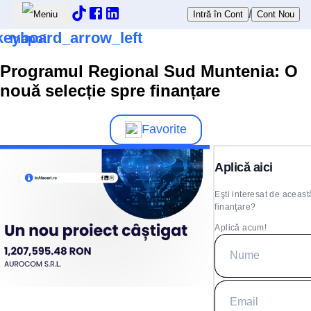
/
Intră în Cont
Cont Nou
keyboard_arrow_left
Inapoi
Programul Regional Sud Muntenia: O
nouă selecție spre finanțare
Favorite
Aplică aici
Eşti interesat de aceast
finanţare?
Aplică acum!