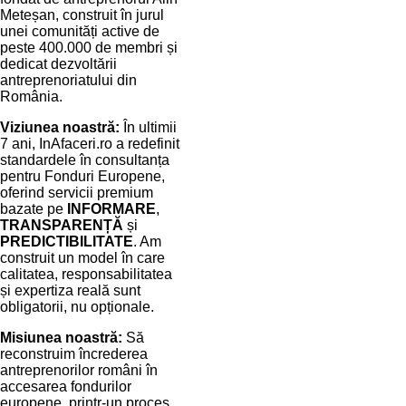
Meteșan, construit în jurul
unei comunități active de
peste 400.000 de membri și
dedicat dezvoltării
antreprenoriatului din
România.
Viziunea noastră:
În ultimii
7 ani, InAfaceri.ro a redefinit
standardele în consultanța
pentru Fonduri Europene,
oferind servicii premium
bazate pe
INFORMARE
,
TRANSPARENȚĂ
și
PREDICTIBILITATE
. Am
construit un model în care
calitatea, responsabilitatea
și expertiza reală sunt
obligatorii, nu opționale.
Misiunea noastră:
Să
reconstruim încrederea
antreprenorilor români în
accesarea fondurilor
europene, printr-un proces