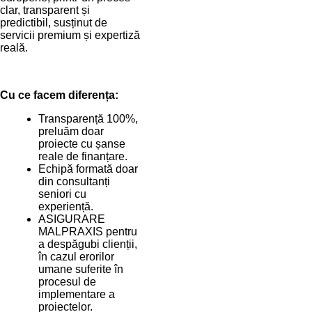
clar, transparent și
predictibil, susținut de
servicii premium și expertiză
reală.
Cu ce facem diferența:
Transparență 100%,
preluăm doar
proiecte cu șanse
reale de finanțare.
Echipă formată doar
din consultanți
seniori cu
experiență.
ASIGURARE
MALPRAXIS pentru
a despăgubi clienții,
în cazul erorilor
umane suferite în
procesul de
implementare a
proiectelor.