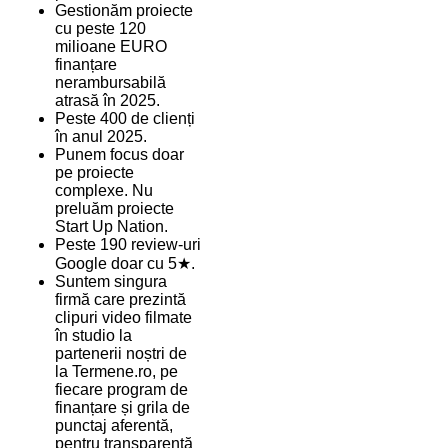
Gestionăm proiecte
cu peste 120
milioane EURO
finanțare
nerambursabilă
atrasă în 2025.
Peste 400 de clienți
în anul 2025.
Punem focus doar
pe proiecte
complexe. Nu
preluăm proiecte
Start Up Nation.
Peste 190 review-uri
Google doar cu 5★.
Suntem singura
firmă care prezintă
clipuri video filmate
în studio la
partenerii noștri de
la Termene.ro, pe
fiecare program de
finanțare și grila de
punctaj aferentă,
pentru transparență