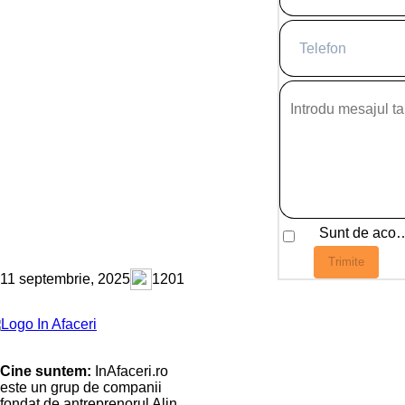
Sunt de a
Trimite
11 septembrie, 2025
1201
Cine suntem:
InAfaceri.ro
este un grup de companii
fondat de antreprenorul Alin