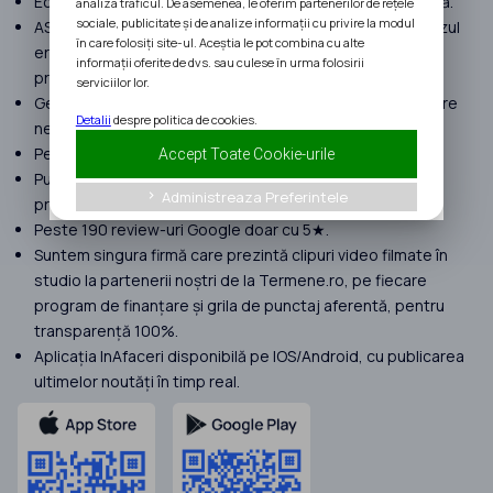
Echipă formată doar din consultanți seniori cu experiență.
analiza traficul. De asemenea, le oferim partenerilor de rețele
sociale, publicitate și de analize informații cu privire la modul
ASIGURARE MALPRAXIS pentru a despăgubi clienții, în cazul
în care folosiți site-ul. Aceștia le pot combina cu alte
erorilor umane suferite în procesul de implementare a
informații oferite de dvs. sau culese în urma folosirii
proiectelor.
serviciilor lor.
Gestionăm proiecte cu peste 120 milioane EURO finanțare
Detalii
despre politica de cookies.
nerambursabilă atrasă în 2025.
Peste 400 de clienți în anul 2025.
Accept Toate Cookie-urile
Punem focus doar pe proiecte complexe. Nu preluăm
Administreaza Preferintele
keyboard_arrow_right
proiecte Start Up Nation.
Peste 190 review-uri Google doar cu 5★.
Suntem singura firmă care prezintă clipuri video filmate în
studio la partenerii noștri de la Termene.ro, pe fiecare
program de finanțare și grila de punctaj aferentă, pentru
transparență 100%.
Aplicația InAfaceri disponibilă pe IOS/Android, cu publicarea
ultimelor noutăți în timp real.