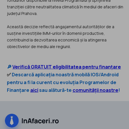
fondurilor disponibile la nivelul Programului și sprijinirea
tranziției către neutralitatea climatică în mediul de afaceri din
județul Prahova.
Această decizie reflectă angajamentul autorităților de a
susține investițiile IMM-urilor în domenii productive,
contribuind la dezvoltarea economică și la atingerea
obiectivelor de mediu ale regiunii.
🔎
Verifică GRATUIT eligibilitatea pentru finanțare
✅
Descarcă aplicația noastră mobilă IOS/Android
pentru a fi la curent cu evoluția Programelor de
Finanțare
aici
sau alătură-te
comunității noastre
!