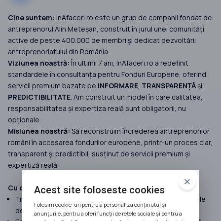
Cine suntem:
InAfaceri.ro este un grup de companii fondat de
antreprenorul Alin Meteșan, construit în jurul unei comunități
active de peste 400.000 de membri și dedicat dezvoltării
antreprenoriatului din România.
Viziunea noastră:
În ultimii 7 ani, InAfaceri.ro a redefinit
standardele în consultanța pentru Fonduri Europene, oferind
servicii premium bazate pe
INFORMARE
,
TRANSPARENȚĂ
și
PREDICTIBILITATE
. Am construit un model în care calitatea,
responsabilitatea și expertiza reală sunt obligatorii, nu
opționale.
Misiunea noastră:
Să reconstruim încrederea antreprenorilor
români în accesarea fondurilor europene, printr-un proces clar,
transparent și predictibil, susținut de servicii premium și
expertiză reală.
Cu ce facem diferența:
Acest site foloseste cookies
Transparență 100%, preluăm doar proiecte cu șanse reale
Folosim cookie-uri pentru a personaliza conținutul și
de finanțare.
anunțurile, pentru a oferi funcții de rețele sociale și pentru a