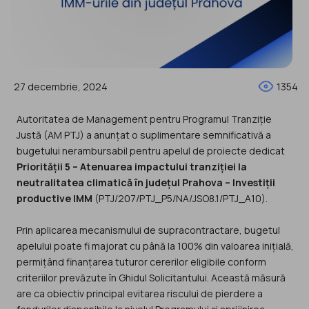
27 decembrie, 2024
1354
Autoritatea de Management pentru Programul Tranziție
Justă (AM PTJ) a anunțat o suplimentare semnificativă a
bugetului nerambursabil pentru apelul de proiecte dedicat
Priorității 5 – Atenuarea impactului tranziției la
neutralitatea climatică în județul Prahova – Investiții
productive IMM
(PTJ/207/PTJ_P5/NA/JSO8.1/PTJ_A10).
Prin aplicarea mecanismului de supracontractare, bugetul
apelului poate fi majorat cu până la 100% din valoarea inițială,
permițând finanțarea tuturor cererilor eligibile conform
criteriilor prevăzute în Ghidul Solicitantului. Această măsură
are ca obiectiv principal evitarea riscului de pierdere a