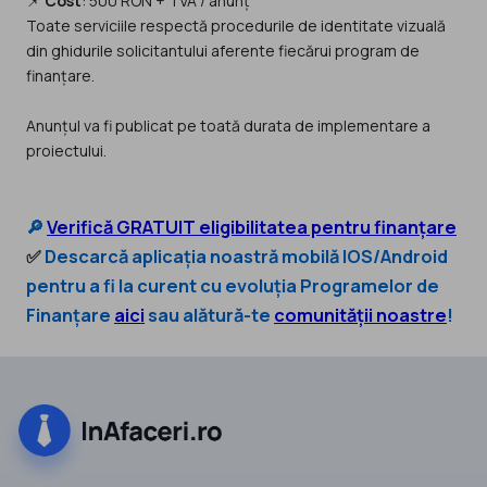
📌
Cost
: 500 RON + TVA / anunț
Toate serviciile respectă procedurile de identitate vizuală
din ghidurile solicitantului aferente fiecărui program de
finanțare.
Anunțul va fi publicat pe toată durata de implementare a
proiectului.
🔎
Verifică GRATUIT eligibilitatea pentru finanțare
✅
Descarcă aplicația noastră mobilă IOS/Android
pentru a fi la curent cu evoluția Programelor de
Finanțare
aici
sau alătură-te
comunității noastre
!