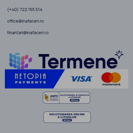
(+40) 722 155 514
office@inafaceri.ro
finantari@inafaceri.ro