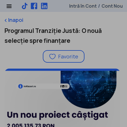
Intră în Cont
Cont Nou
/
Inapoi
keyboard_arrow_left
Programul Tranziție Justă: O nouă
selecție spre finanțare
Favorite