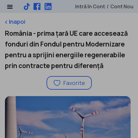
Intră în Cont
Cont Nou
/
Inapoi
keyboard_arrow_left
România - prima țară UE care accesează
fonduri din Fondul pentru Modernizare
pentru a sprijini energiile regenerabile
prin contracte pentru diferență
Favorite