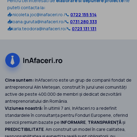
Pentru cei interesati de
elaborare si depunere proiecte
ne
puteti contacta la
:
📥
nicoleta.joc@inafaceri.ro /📞
0722 155 514
📥
ioana.guruta@inafaceri.ro/📞
0731 280 333
📥
karla.teodora@inafaceri.ro/📞
0723 131 131
Cine suntem:
InAfaceri.ro este un grup de companii fondat de
antreprenorul Alin Meteșan, construit în jurul unei comunități
active de peste 400.000 de membri și dedicat dezvoltării
antreprenoriatului din România.
Viziunea noastră:
În ultimii 7 ani, InAfaceri.ro a redefinit
standardele în consultanța pentru Fonduri Europene, oferind
servicii premium bazate pe
INFORMARE
,
TRANSPARENȚĂ
și
PREDICTIBILITATE
. Am construit un model în care calitatea,
responsabilitatea și expertiza reală sunt obligatorii, nu