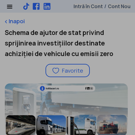
Intră în Cont
Cont Nou
/
Inapoi
keyboard_arrow_left
Schema de ajutor de stat privind
sprijinirea investițiilor destinate
achiziției de vehicule cu emisii zero
Favorite