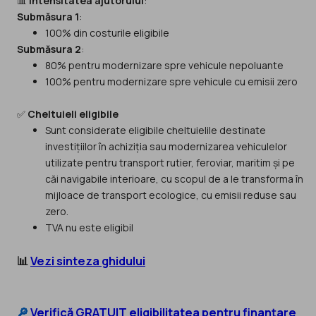
📊
Intensitatea ajutorului
:
Submăsura 1
:
100% din costurile eligibile
Submăsura 2
:
80% pentru modernizare spre vehicule nepoluante
100% pentru modernizare spre vehicule cu emisii zero
✅
Cheltuieli eligibile
Sunt considerate eligibile cheltuielile destinate
investițiilor în achiziția sau modernizarea vehiculelor
utilizate pentru transport rutier, feroviar, maritim și pe
căi navigabile interioare, cu scopul de a le transforma în
mijloace de transport ecologice, cu emisii reduse sau
zero.
TVA nu este eligibil
📊
Vezi sinteza ghidului
🔎
Verifică GRATUIT eligibilitatea pentru finanțare