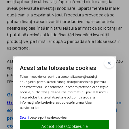
mulți aplicanți în ultima zi și faptul că mulți dintre aceștia
aveau prevăzute investiții imobiliare, „apartamente la mare”,
după cum s-a exprimat Năsui. Procedura prevedea că se
puteau finanța doar investiții productive, apartamentele
nefiind eligibile, însă ministrul Năsui a afirmat că solicitanții ar
fi putut să obțină astfel de finanțări invocând investiții
producțive, pe firmă, iar după o perioadă să le folosească în
uz personal.
Astfel, la o eventuală reluare a Măsurii 3 de la zero, cei 27.736
Acest site foloseste cookies
aplicanți de la sesiunea anulată vor fi nevoiți să-și refacă
proiectele și să aplice din nou, dacă vor dori granturi de
Folosim cookie-uri pentru a personaliza conținutul și
investiții.
anunțurile, pentru a oferi funcții de rețele sociale și pentru a
analiza traficul. De asemenea, le oferim partenerilor de rețele
sociale, publicitate și de analize informații cu privire la modul
Graţie parteneriatelor cu
PrimeDash
si
As-
în care folosiți site-ul. Aceștia le pot combina cu alte
Group.ro
, echipa InAfaceri.ro iţi pune la dispozitie
informații oferite de dvs. sau culese în urma folosirii
serviciilor lor.
experţi contabili și auditori financiari pentru a-ţi
pregăti afacerea pentru finanţare! Ne puteti
Detalii
despre politica de cookies.
contacta pe
finantari@inafaceri.ro
sau Tel:
Accept Toate Cookie-urile