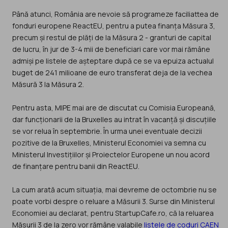
Până atunci, România are nevoie să programeze faciliattea de
fonduri europene ReactEU, pentru a putea finanța Măsura 3,
precum și restul de plăți de la Măsura 2 - granturi de capital
de lucru, în jur de 3-4 mii de beneficiari care vor mai rămâne
admiși pe listele de așteptare după ce se va epuiza actualul
buget de 241 milioane de euro transferat deja de la vechea
Măsură 3 la Măsura 2.
Pentru asta, MIPE mai are de discutat cu Comisia Europeană,
dar funcționarii de la Bruxelles au intrat în vacanță și discuțiile
se vor relua în septembrie. În urma unei eventuale decizii
pozitive de la Bruxelles, Ministerul Economiei va semna cu
Ministerul Investițiilor și Proiectelor Europene un nou acord
de finanțare pentru banii din ReactEU.
La cum arată acum situația, mai devreme de octombrie nu se
poate vorbi despre o reluare a Măsurii 3. Surse din Ministerul
Economiei au declarat, pentru StartupCafe.ro, că la reluarea
Măsurii 3 de la zero vor rămâne valabile
listele de coduri CAEN