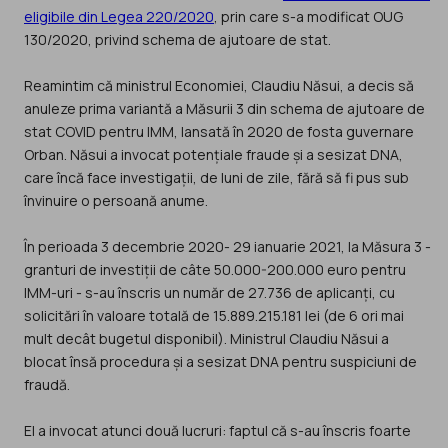
eligibile din Legea 220/2020
, prin care s-a modificat OUG
130/2020, privind schema de ajutoare de stat.
Reamintim că ministrul Economiei, Claudiu Năsui, a decis să
anuleze prima variantă a Măsurii 3 din schema de ajutoare de
stat COVID pentru IMM, lansată în 2020 de fosta guvernare
Orban. Năsui a invocat potențiale fraude și a sesizat DNA,
care încă face investigații, de luni de zile, fără să fi pus sub
învinuire o persoană anume.
În perioada 3 decembrie 2020- 29 ianuarie 2021, la Măsura 3 -
granturi de investiții de câte 50.000-200.000 euro pentru
IMM-uri - s-au înscris un număr de 27.736 de aplicanți, cu
solicitări în valoare totală de 15.889.215.181 lei (de 6 ori mai
mult decât bugetul disponibil). Ministrul Claudiu Năsui a
blocat însă procedura și a sesizat DNA pentru suspiciuni de
fraudă.
El a invocat atunci două lucruri: faptul că s-au înscris foarte