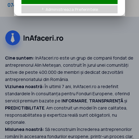
0741262060
Administreaza Preferintele
keyboard_arrow_right
Cine suntem:
InAfaceri.ro este un grup de companii fondat de
antreprenorul Alin Meteșan, construit în jurul unei comunități
active de peste 400.000 de membri și dedicat dezvoltării
antreprenoriatului din România.
Viziunea noastră:
În ultimii 7 ani, InAfaceri.ro a redefinit
standardele în consultanța pentru Fonduri Europene, oferind
servicii premium bazate pe
INFORMARE
,
TRANSPARENȚĂ
și
PREDICTIBILITATE
. Am construit un model în care calitatea,
responsabilitatea și expertiza reală sunt obligatorii, nu
opționale.
Misiunea noastră:
Să reconstruim încrederea antreprenorilor
români în accesarea fondurilor europene, printr-un proces clar,