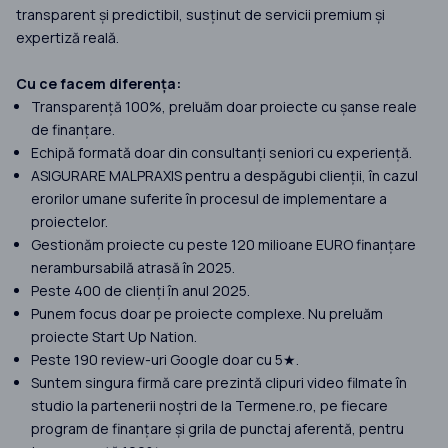
transparent și predictibil, susținut de servicii premium și
expertiză reală.
Cu ce facem diferența:
Transparență 100%, preluăm doar proiecte cu șanse reale
de finanțare.
Echipă formată doar din consultanți seniori cu experiență.
ASIGURARE MALPRAXIS pentru a despăgubi clienții, în cazul
erorilor umane suferite în procesul de implementare a
proiectelor.
Gestionăm proiecte cu peste 120 milioane EURO finanțare
nerambursabilă atrasă în 2025.
Peste 400 de clienți în anul 2025.
Punem focus doar pe proiecte complexe. Nu preluăm
proiecte Start Up Nation.
Peste 190 review-uri Google doar cu 5★.
Suntem singura firmă care prezintă clipuri video filmate în
studio la partenerii noștri de la Termene.ro, pe fiecare
program de finanțare și grila de punctaj aferentă, pentru