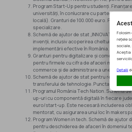
Program Start-Up pentru studenți. Finanțare
universități, în conlucrare cu partenerii loca
locală). Granturi de 100.000 euro. Punctaj pri
Acest
specializare.
Folosim 
Schemă de ajutor de stat „INNOVATION”. Ded
rețele s
invenții, inclusiv acoperirea cheltuielilor cu î
sociale, 
implementării efective în România.
Aceștia 
Granturi pentru digitalizare și comerț online 
serviciilo
pentru firmele cu cifra de afaceri mai mică de
commerce și de administrare a unei firme (de
Detalii
de
Schemă de ajutor de stat pentru retehnologi
transferului de tehnologie. Punctaj suplimen
Programul România Tech Nation. Schemă de aju
up-uri cu componentă digitală în fiecare jud
euro/start-up. Este necesară includerea obl
mentorat, cu asigurarea unui loc în makerspa
Program Women in tech. Schemă de ajutor de 
pentru deschiderea de afaceri în domeniul te