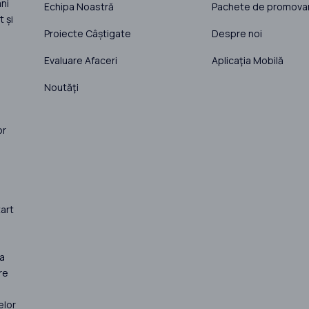
ni
Echipa Noastră
Pachete de promova
 și
Proiecte Câștigate
Despre noi
Evaluare Afaceri
Aplicaţia Mobilă
Noutăţi
or
art
la
re
elor