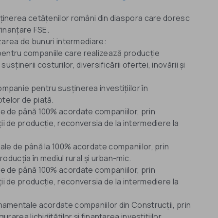
inerea cetățenilor români din diaspora care doresc
finanțare FSE.
zarea de bunuri intermediare:
 pentru companiile care realizează producție
ținerii costurilor, diversificării ofertei, inovării și
companie pentru susținerea investițiilor în
otelor de piață.
e de până 100% acordate companiilor, prin
 de producție, reconversia de la intermediere la
le de până la 100% acordate companiilor, prin
oducția în mediul rural și urban-mic.
e de până 100% acordate companiilor, prin
 de producție, reconversia de la intermediere la
amentale acordate companiilor din Construcții, prin
rea lichidităților și finanțarea investițiilor.