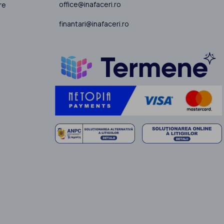
office@inafaceri.ro
re
finantari@inafaceri.ro