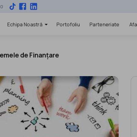
00
arrow_drop_down
Echipa Noastră
Portofoliu
Parteneriate
Afa
hemele de Finanțare