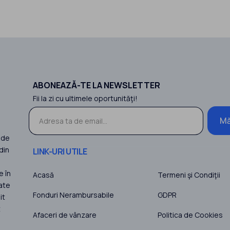
ABONEAZĂ-TE LA NEWSLETTER
Fii la zi cu ultimele oportunităţi!
Mă
 de
din
LINK-URI UTILE
e în
Acasă
Termeni şi Condiţii
ate
Fonduri Nerambursabile
GDPR
it
t
Afaceri de vânzare
Politica de Cookies