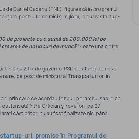
ndus de Daniel Cadariu (PNL), figurează în programul
țare pentru firme mici și mijlocii, inclusiv startup-
.000 de proiecte cu o sumă de 200.000 lei pe
i crearea de noi locuri de muncă
”
- este una dintre
iat în anul 2017 de guvernul PSD de atunci, condus
nare, pe post de ministru al Transporturilor, în
tion, prin care se acordau fonduri nerambursabile de
 fost lansată între Crăciun și revelion, pe 27
arați câștigători nu au fost finalizate nici până
startup-uri, promise în Programul de