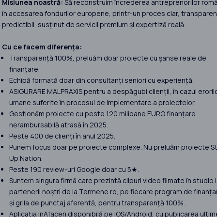
Misiunea noastră:
Să reconstruim încrederea antreprenorilor româ
în accesarea fondurilor europene, printr-un proces clar, transparent
predictibil, susținut de servicii premium și expertiză reală.
Cu ce facem diferența:
Transparență 100%, preluăm doar proiecte cu șanse reale de
finanțare.
Echipă formată doar din consultanți seniori cu experiență.
ASIGURARE MALPRAXIS pentru a despăgubi clienții, în cazul eroril
umane suferite în procesul de implementare a proiectelor.
Gestionăm proiecte cu peste 120 milioane EURO finanțare
nerambursabilă atrasă în 2025.
Peste 400 de clienți în anul 2025.
Punem focus doar pe proiecte complexe. Nu preluăm proiecte St
Up Nation.
Peste 190 review-uri Google doar cu 5★.
Suntem singura firmă care prezintă clipuri video filmate în studio 
partenerii noștri de la Termene.ro, pe fiecare program de finanța
și grila de punctaj aferentă, pentru transparență 100%.
Aplicația InAfaceri disponibilă pe IOS/Android, cu publicarea ultim