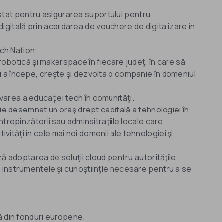
stat pentru asigurarea suportului pentru
igitală prin acordarea de vouchere de digitalizare în
ch Nation:
 robotică şi makerspace în fiecare judeţ, în care să
 a începe, creşte şi dezvolta o companie în domeniul
rea a educaţiei tech în comunităţi.
fie desemnat un oraş drept capitală a tehnologiei în
ntrepinzătorii sau adminsitraţiile locale care
tăţi în cele mai noi domenii ale tehnologiei şi
ză adoptarea de soluţii cloud pentru autorităţile
 instrumentele şi cunoştiinţle necesare pentru a se
ă din fonduri europene.