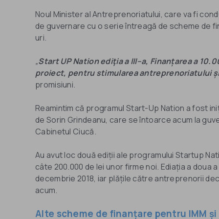
Noul Minister al Antreprenoriatului, care va fi co
de guvernare cu o serie întreagă de scheme de finan
uri.
„
Start UP Nation ediţia a III–a, Finanțarea a 10
proiect, pentru stimularea antreprenoriatului ș
promisiuni.
Reamintim că programul Start-Up Nation a fost iniț
de Sorin Grindeanu, care se întoarce acum la guver
Cabinetul Ciucă.
Au avut loc două ediții ale programului Startup Na
câte 200.000 de lei unor firme noi. Ediația a doua a
decembrie 2018, iar plățile către antreprenorii decl
acum.
Alte scheme de finanțare pentru IMM și 