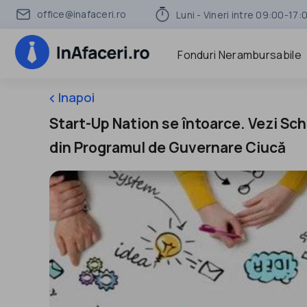
office@inafaceri.ro
Luni - Vineri intre 09:00-17:
Fonduri Nerambursabile
Inapoi
keyboard_arrow_left
Start-Up Nation se întoarce. Vezi Sc
din Programul de Guvernare Ciucă