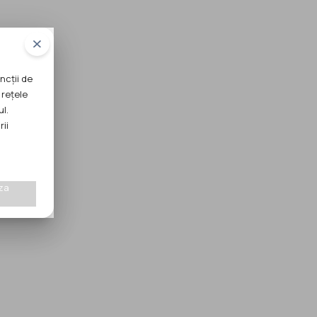
ncții de
 rețele
ul.
rii
za