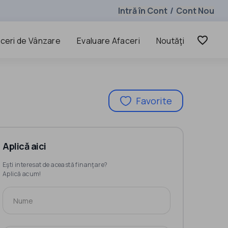
Intră în Cont
Cont Nou
/
favorite_border
ceri de Vânzare
Evaluare Afaceri
Noutăţi
Favorite
Aplică aici
Eşti interesat de această finanţare?
Aplică acum!