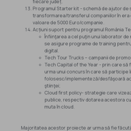
fiecare județ.
Programul Starter kit - schemă de ajutor de 
transformarea/transferul companiilor în era d
valoare de 5000 Euro/companie.
Acțiuni suport pentru programul România Te
Înfiinţarea a cel puţin unui laborator de
se asigure programe de training pentru
digital.
Tech Tour Trucks – campanii de promova
Tech Capital of the Year - prin care să 
urma unui concurs în care să participe î
folosesc/implementeză/desfăşoară activi
ştiinţei;
Cloud first policy- strategie care vizea
publice, respectiv dotarea acestora cu
muta în cloud.
Majoritatea acestor proiecte ar urma să fie făcut