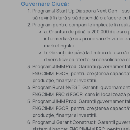
Guvernare Ciucă:
Programul Start Up Diaspora Next Gen – susț
să revină în țară și să deschidă o afacere cu 
Program pentru companiile implicate în reali
a. Granturi de până la 200.000 de euro
intermediară sau procesare în vederea sus
marketingului.
b. Garanții de până la 1 milion de euro/
diversificarea ofertei și consolidarea c
Programul IMM Prod. Garanții guvernamental
FNGCIMM, FGCR, pentru creșterea capacității
producție, finanțare investiții.
Program Rural INVEST. Garanții guvernamenta
FNGCIMM, FRC și FGCR, care își localizează pr
Programul IMM Prod. Garanții guvernamental
FNGCIMM, FGCR, pentru creșterea capacității
producție, finanțare investiții.
Programul Garant Construct. Garanții guvern
sistemul bancar, FNGCIMM și FRC, pentru asigura