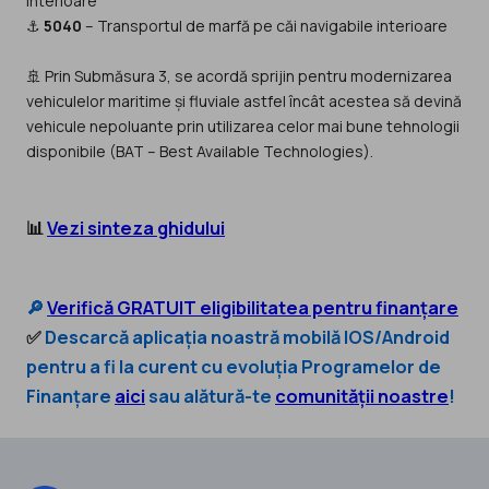
interioare
⚓
5040
– Transportul de marfă pe căi navigabile interioare
🚢 Prin Submăsura 3, se acordă sprijin pentru modernizarea
vehiculelor maritime și fluviale astfel încât acestea să devină
vehicule nepoluante prin utilizarea celor mai bune tehnologii
disponibile (BAT – Best Available Technologies).
📊
Vezi sinteza ghidului
🔎
Verifică GRATUIT eligibilitatea pentru finanțare
✅
Descarcă aplicația noastră mobilă IOS/Android
pentru a fi la curent cu evoluția Programelor de
Finanțare
aici
sau alătură-te
comunității noastre
!