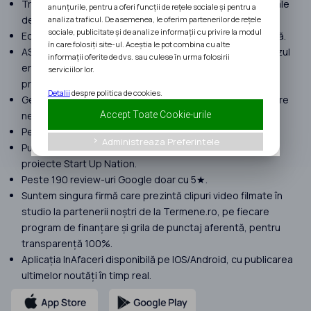
Transparență 100%, preluăm doar proiecte cu șanse reale
anunțurile, pentru a oferi funcții de rețele sociale și pentru a
de finanțare.
analiza traficul. De asemenea, le oferim partenerilor de rețele
sociale, publicitate și de analize informații cu privire la modul
Echipă formată doar din consultanți seniori cu experiență.
în care folosiți site-ul. Aceștia le pot combina cu alte
ASIGURARE MALPRAXIS pentru a despăgubi clienții, în cazul
informații oferite de dvs. sau culese în urma folosirii
erorilor umane suferite în procesul de implementare a
serviciilor lor.
proiectelor.
Detalii
despre politica de cookies.
Gestionăm proiecte cu peste 120 milioane EURO finanțare
Accept Toate Cookie-urile
nerambursabilă atrasă în 2025.
Peste 400 de clienți în anul 2025.
Administreaza Preferintele
keyboard_arrow_right
Punem focus doar pe proiecte complexe. Nu preluăm
proiecte Start Up Nation.
Peste 190 review-uri Google doar cu 5★.
Suntem singura firmă care prezintă clipuri video filmate în
studio la partenerii noștri de la Termene.ro, pe fiecare
program de finanțare și grila de punctaj aferentă, pentru
transparență 100%.
Aplicația InAfaceri disponibilă pe IOS/Android, cu publicarea
ultimelor noutăți în timp real.