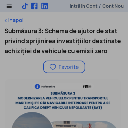
Intră în Cont
Cont Nou
/
Inapoi
keyboard_arrow_left
Submăsura 3: Schema de ajutor de stat
privind sprijinirea investițiilor destinate
achiziției de vehicule cu emisii zero
Favorite