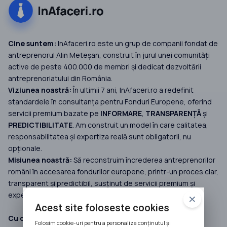
Cine suntem:
InAfaceri.ro este un grup de companii fondat de
antreprenorul Alin Meteșan, construit în jurul unei comunități
active de peste 400.000 de membri și dedicat dezvoltării
antreprenoriatului din România.
Viziunea noastră:
În ultimii 7 ani, InAfaceri.ro a redefinit
standardele în consultanța pentru Fonduri Europene, oferind
servicii premium bazate pe
INFORMARE
,
TRANSPARENȚĂ
și
PREDICTIBILITATE
. Am construit un model în care calitatea,
responsabilitatea și expertiza reală sunt obligatorii, nu
opționale.
Misiunea noastră:
Să reconstruim încrederea antreprenorilor
români în accesarea fondurilor europene, printr-un proces clar,
transparent și predictibil, susținut de servicii premium și
expertiză reală.
Acest site foloseste cookies
Cu ce facem diferența:
Folosim cookie-uri pentru a personaliza conținutul și